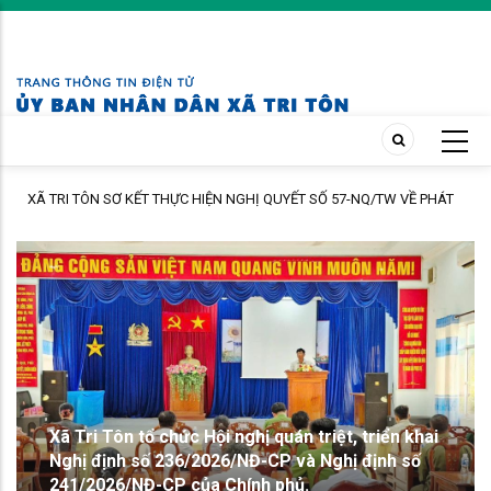
Skip
to
main
content
Trạm Y tế xã Tri Tôn khám sàng lọc miễn phí cho hơn 200 lượt người dân
I
ấp Tô Thuận.
XÃ TRI TÔN SƠ KẾT THỰC HIỆN NGHỊ QUYẾT SỐ
57-NQ/TW VỀ PHÁT TRIỂN KHOA HỌC, CÔNG
NGHỆ, ĐỔI MỚI SÁNG TẠO VÀ CHUYỂN ĐỔI SỐ