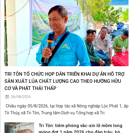
TRI TÔN TỔ CHỨC HỌP DÂN TRIỂN KHAI DỰ ÁN HỖ TRỢ
SẢN XUẤT LÚA CHẤT LƯỢNG CAO THEO HƯỚNG HỮU
CƠ VÀ PHÁT THẢI THẤP
06/08/2026
​ Chiều ngày 05/8/2026, tại Hợp tác xã Nông nghiệp Lộc Phát 1, ấp
Tô Thủy, xã Tri Tôn, Trung tâm Dịch vụ Tổng hợp xã Tri
Tri Tôn: tiêm phòng vắc-xin lở mồm long
móng đợt 1 năm 2026 cho đàn trâu, bò