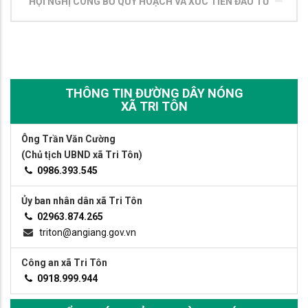
HỘI NGHỊ CÔNG BỐ QUY HOẠCH VÀ XÚC TIẾN ĐẦU TƯ
THÔNG TIN ĐƯỜNG DÂY NÓNG
XÃ TRI TÔN
Ông Trần Văn Cường
(Chủ tịch UBND xã Tri Tôn)
0986.393.545
Ủy ban nhân dân xã Tri Tôn
02963.874.265
triton@angiang.gov.vn
Công an xã Tri Tôn
0918.999.944