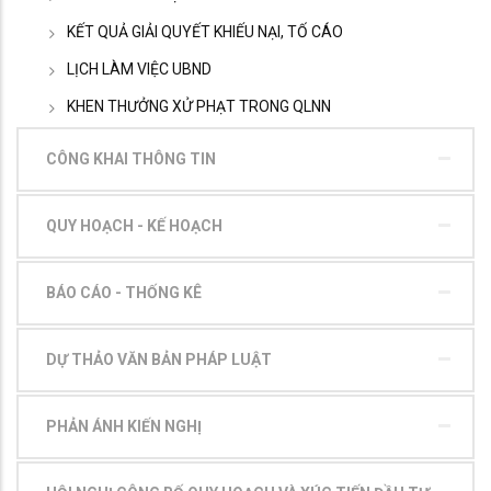
KẾT QUẢ GIẢI QUYẾT KHIẾU NẠI, TỐ CÁO
LỊCH LÀM VIỆC UBND
KHEN THƯỞNG XỬ PHẠT TRONG QLNN
CÔNG KHAI THÔNG TIN
QUY HOẠCH - KẾ HOẠCH
BÁO CÁO - THỐNG KÊ
DỰ THẢO VĂN BẢN PHÁP LUẬT
PHẢN ÁNH KIẾN NGHỊ