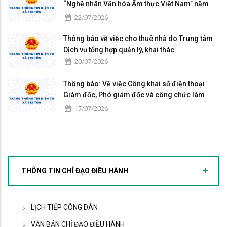
“Nghệ nhân Văn hóa Ẩm thực Việt Nam” năm
2026
22/07/2026
Thông báo về việc cho thuê nhà do Trung tâm
Dịch vụ tổng hợp quản lý, khai thác
20/07/2026
Thông báo: Về việc Công khai số điện thoại
Giám đốc, Phó giám đốc và công chức làm
việc tại Trung tâm Phục vụ hành chính công xã
17/07/2026
Tri Tôn
THÔNG TIN CHỈ ĐẠO ĐIỀU HÀNH
LỊCH TIẾP CÔNG DÂN
VĂN BẢN CHỈ ĐẠO ĐIỀU HÀNH