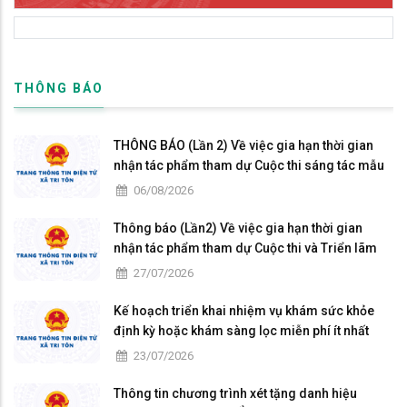
THÔNG BÁO
THÔNG BÁO (Lần 2) Về việc gia hạn thời gian
nhận tác phẩm tham dự Cuộc thi sáng tác mẫu
biểu trưng Năm APEC 2027 tại Việt Nam
06/08/2026
Thông báo (Lần2) Về việc gia hạn thời gian
nhận tác phẩm tham dự Cuộc thi và Triển lãm
Mỹ thuật ứng dụng toàn quốc Lần thứ 6
27/07/2026
Kế hoạch triển khai nhiệm vụ khám sức khỏe
định kỳ hoặc khám sàng lọc miễn phí ít nhất
mỗi năm một lần cho người dân trên địa bàn xã
23/07/2026
Tri Tôn
Thông tin chương trình xét tặng danh hiệu