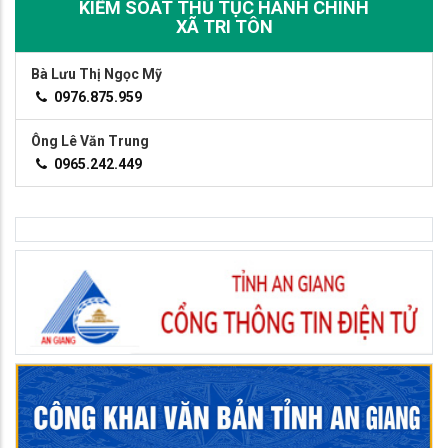
KIỂM SOÁT THỦ TỤC HÀNH CHÍNH
XÃ TRI TÔN
Bà Lưu Thị Ngọc Mỹ
0976.875.959
Ông Lê Văn Trung
0965.242.449