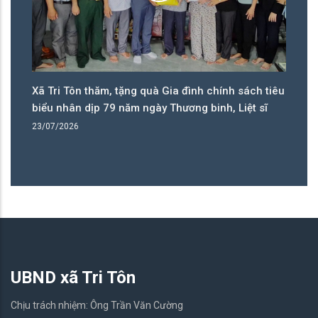
êu
Đảng bộ xã Tri Tôn sơ kết công tác 6 tháng đầu
Hi
năm, nhiều chỉ tiêu đạt và vượt tiến độ
th
tạ
14/07/2026
08
UBND xã Tri Tôn
Chịu trách nhiệm: Ông Trần Văn Cường