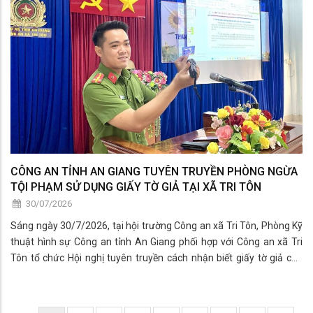
CÔNG AN TỈNH AN GIANG TUYÊN TRUYỀN PHÒNG NGỪA
TỘI PHẠM SỬ DỤNG GIẤY TỜ GIẢ TẠI XÃ TRI TÔN
30/07/2026
Sáng ngày 30/7/2026, tại hội trường Công an xã Tri Tôn, Phòng Kỹ
thuật hình sự Công an tỉnh An Giang phối hợp với Công an xã Tri
Tôn tổ chức Hội nghị tuyên truyền cách nhận biết giấy tờ giả cho
các cơ sở kinh doanh dịch vụ cầm đồ, tổ chức tín dụng, ngân hàng,
bộ phận chứng thực và doanh nghiệp trên địa bàn xã. Tham dự hội
nghị có Thượng tá Lưu Quang Phục, Phó Trưởng Phòng Kỹ thuật