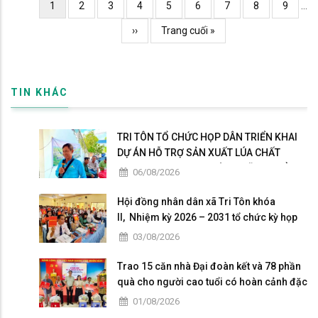
Pagination
Current
1
Page
2
Page
3
Page
4
Page
5
Page
6
Page
7
Page
8
Page
9
…
hình sự Công an tỉnh An Giang.
page
Trang
››
Trang
Trang cuối »
kế
cuối
TIN KHÁC
TRI TÔN TỔ CHỨC HỌP DÂN TRIỂN KHAI
DỰ ÁN HỖ TRỢ SẢN XUẤT LÚA CHẤT
LƯỢNG CAO THEO HƯỚNG HỮU CƠ VÀ
06/08/2026
PHÁT THẢI THẤP
Hội đồng nhân dân xã Tri Tôn khóa
II, Nhiệm kỳ 2026 – 2031 tổ chức kỳ họp
thứ 4 giữa năm 2026
03/08/2026
Trao 15 căn nhà Đại đoàn kết và 78 phần
quà cho người cao tuổi có hoàn cảnh đặc
biệt khó khăn tại xã Tri Tôn.
01/08/2026