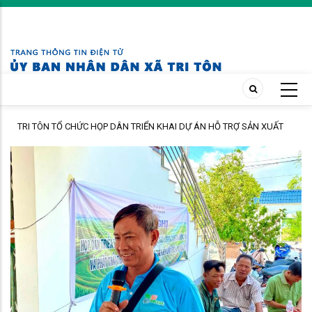
Skip
to
main
content
TRI TÔN TỔ CHỨC HỌP DÂN TRIỂN KHAI DỰ ÁN HỖ TRỢ SẢN XUẤT
LÚA CHẤT LƯỢNG CAO THEO HƯỚNG HỮU CƠ VÀ PHÁT THẢI THẤP