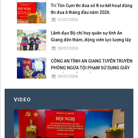
Tri Tôn Cụm thi đua số 8 sơ kết hoạt động
thi đua 6 tháng đầu năm 2026.
31/07/2026
Lãnh đạo Bộ chỉ huy quân sự tỉnh An
Giang đến thăm, động viên lực lượng lấy
mẫu hài cốt liệt sĩ tại Nghĩa trang Liệt sĩ
30/07/2026
Tri Tôn.
CÔNG AN TỈNH AN GIANG TUYÊN TRUYỀN
PHÒNG NGỪA TỘI PHẠM SỬ DỤNG GIẤY
TỜ GIẢ TẠI XÃ TRI TÔN
30/07/2026
VIDEO