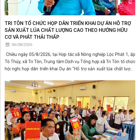
TRI TÔN TỔ CHỨC HỌP DÂN TRIỂN KHAI DỰ ÁN HỖ TRỢ
SẢN XUẤT LÚA CHẤT LƯỢNG CAO THEO HƯỚNG HỮU
CƠ VÀ PHÁT THẢI THẤP
06/08/2026
​ Chiều ngày 05/8/2026, tại Hợp tác xã Nông nghiệp Lộc Phát 1, ấp
Tô Thủy, xã Tri Tôn, Trung tâm Dịch vụ Tổng hợp xã Tri Tôn tổ chức
hội nghị họp dân triển khai Dự án "Hỗ trợ sản xuất lúa chất lượng
cao theo hướng hữu cơ và phát thải thấp phục vụ Đề án phát triển
bền vững 1 triệu ha chuyên canh lúa chất lượng cao năm 2026".