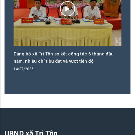
êu
Đảng bộ xã Tri Tôn sơ kết công tác 6 tháng đầu
Hi
năm, nhiều chỉ tiêu đạt và vượt tiến độ
th
tạ
14/07/2026
08
UBND xã Tri Tôn