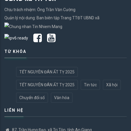
Chịu trách nhiệm: Ông Trần Văn Cường
Quản lý nội dung: Ban biên tập Trang TTĐT UBND xã
TỪ KHÓA
TẾT NGUYÊN ĐÁN ẤT TỴ 2025
TẾT NGUYÊN ĐÁN ẤT TỴ 2025
Tin tức
Xã hội
Chuyển đổi số
Văn hóa
LIÊN HỆ
87, Trần Hưng Đạo, xã Tri Tôn, tỉnh An Giang