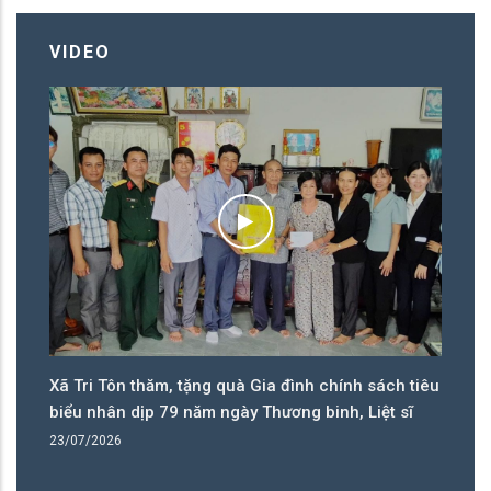
VIDEO
a đình chính sách tiêu
Đảng bộ xã Tri Tôn sơ kết công tác 6
hương binh, Liệt sĩ
năm, nhiều chỉ tiêu đạt và vượt tiến đ
14/07/2026