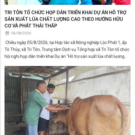
TRI TÔN TỔ CHỨC HỌP DÂN TRIỂN KHAI DỰ ÁN HỖ TRỢ
SẢN XUẤT LÚA CHẤT LƯỢNG CAO THEO HƯỚNG HỮU
CƠ VÀ PHÁT THẢI THẤP
06/08/2026
​ Chiều ngày 05/8/2026, tại Hợp tác xã Nông nghiệp Lộc Phát 1, ấp
Tô Thủy, xã Tri Tôn, Trung tâm Dịch vụ Tổng hợp xã Tri Tôn tổ chức
hội nghị họp dân triển khai Dự án "Hỗ trợ sản xuất lúa chất lượng
cao theo hướng hữu cơ và phát thải thấp phục vụ Đề án phát triển
bền vữ