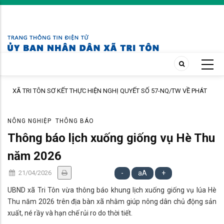
Skip
to
main
content
 HIỆN NGHỊ QUYẾT SỐ 57-NQ/TW VỀ PHÁT
Trạm Y tế xã Tri Tôn khám sàng 
NGHỆ, ĐỔI MỚI SÁNG TẠO VÀ CHUYỂN ĐỔI
ấp Tô Thuận.
NÔNG NGHIỆP
THÔNG BÁO
Thông báo lịch xuống giống vụ Hè Thu
năm 2026
21/04/2026
-
aA
+
UBND xã Tri Tôn vừa thông báo khung lịch xuống giống vụ lúa Hè
Thu năm 2026 trên địa bàn xã nhằm giúp nông dân chủ động sản
xuất, né rầy và hạn chế rủi ro do thời tiết.