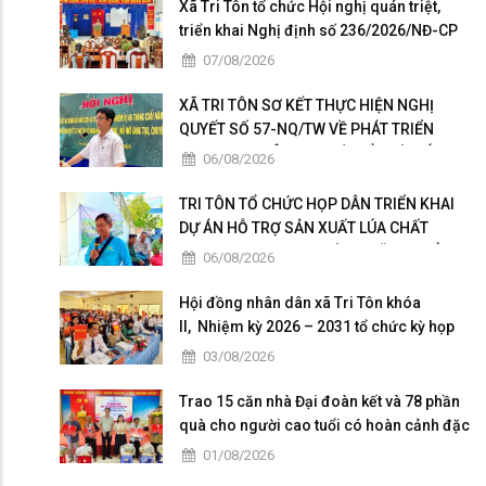
Xã Tri Tôn tổ chức Hội nghị quán triệt,
triển khai Nghị định số 236/2026/NĐ-CP
và Nghị định số 241/2026/NĐ-CP của
07/08/2026
Chính phủ.
XÃ TRI TÔN SƠ KẾT THỰC HIỆN NGHỊ
QUYẾT SỐ 57-NQ/TW VỀ PHÁT TRIỂN
KHOA HỌC, CÔNG NGHỆ, ĐỔI MỚI SÁNG
06/08/2026
TẠO VÀ CHUYỂN ĐỔI SỐ
TRI TÔN TỔ CHỨC HỌP DÂN TRIỂN KHAI
DỰ ÁN HỖ TRỢ SẢN XUẤT LÚA CHẤT
LƯỢNG CAO THEO HƯỚNG HỮU CƠ VÀ
06/08/2026
PHÁT THẢI THẤP
Hội đồng nhân dân xã Tri Tôn khóa
II, Nhiệm kỳ 2026 – 2031 tổ chức kỳ họp
thứ 4 giữa năm 2026
03/08/2026
Trao 15 căn nhà Đại đoàn kết và 78 phần
quà cho người cao tuổi có hoàn cảnh đặc
biệt khó khăn tại xã Tri Tôn.
01/08/2026