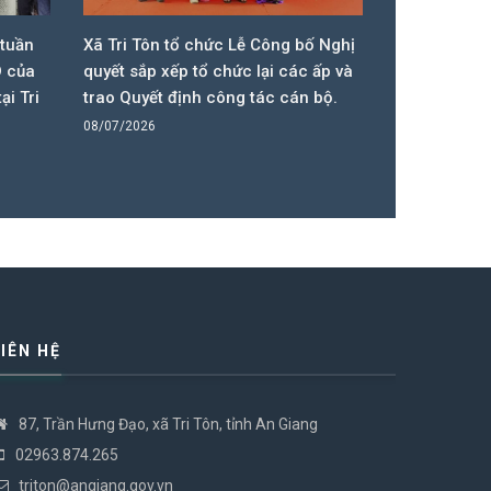
 bố Nghị
UBND xã Tri Tôn sơ kết tình hình
Hội đồng 
ác ấp và
kinh tế 6 tháng đầu năm 2026
II, nhiệm
án bộ.
họp thứ 2
08/07/2026
01/07/2026
LIÊN HỆ
87, Trần Hưng Đạo, xã Tri Tôn, tỉnh An Giang
02963.874.265
triton@angiang.gov.vn