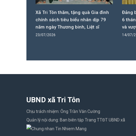
 quà Gia đình
Đảng bộ xã Tri Tôn sơ kết công tác
Hiệ
 nhân dịp 79
6 tháng đầu năm, nhiều chỉ tiêu đạt
thự
, Liệt sĩ
và vượt tiến độ
chủ 
Tôn
14/07/2026
08/0
UBND xã Tri Tôn
Chịu trách nhiệm: Ông Trần Văn Cường
Quản lý nội dung: Ban biên tập Trang TTĐT UBND xã