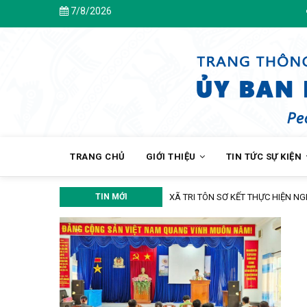
Skip
7/8/2026
Chào m
to
main
content
MAIN
NAVIGATION
TRANG CHỦ
GIỚI THIỆU
TIN TỨC SỰ KIỆN
ẠO VÀ CHUYỂN ĐỔI SỐ
TIN MỚI