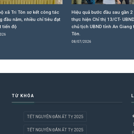
u quả bước đầu sau gần 2 tuần
Xã Tri Tôn tổ chức Lễ Công
c hiện Chỉ thị 13/CT- UBND của
quyết sắp xếp tổ chức lại c
tịch UBND tỉnh An Giang tại Tri
trao Quyết định công tác c
.
08/07/2026
7/2026
TỪ KHÓA
TẾT NGUYÊN ĐÁN ẤT TỴ 2025
TẾT NGUYÊN ĐÁN ẤT TỴ 2025