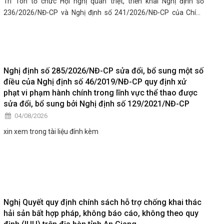
Tri Tôn tổ chức Hội nghị quán triệt, triển khai Nghị định số
236/2026/NĐ-CP và Nghị định số 241/2026/NĐ-CP của Chính
phủ đến cán bộ, công chức, viên chức, lãnh đạo các cơ quan, đơn
vị trên địa bàn xã.
Nghị định số 285/2026/NĐ-CP sửa đổi, bổ sung một số
điều của Nghị định số 46/2019/NĐ-CP quy định xử
phạt vi phạm hành chính trong lĩnh vực thể thao được
sửa đổi, bổ sung bởi Nghị định số 129/2021/NĐ-CP
04/08/2026
xin xem trong tài liệu đính kèm
Nghị Quyết quy định chính sách hỗ trợ chống khai thác
hải sản bất hợp pháp, không báo cáo, không theo quy