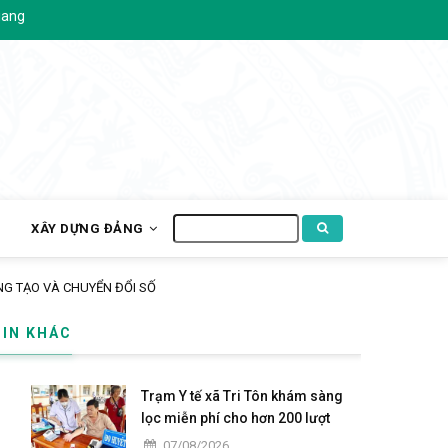
Tìm
H
XÂY DỰNG ĐẢNG
kiếm
n ấp Tô Thuận.
TIN KHÁC
Trạm Y tế xã Tri Tôn khám sàng
lọc miễn phí cho hơn 200 lượt
người dân ấp Tô Thuận.
07/08/2026