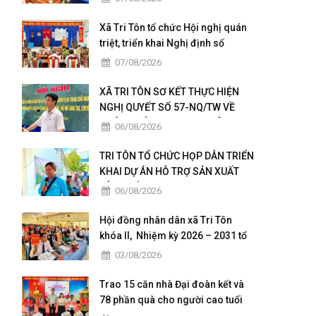
Xã Tri Tôn tổ chức Hội nghị quán
triệt, triển khai Nghị định số
236/2026/NĐ-CP và Nghị định số
07/08/2026
241/2026/NĐ-CP của Chính phủ.
XÃ TRI TÔN SƠ KẾT THỰC HIỆN
NGHỊ QUYẾT SỐ 57-NQ/TW VỀ
PHÁT TRIỂN KHOA HỌC, CÔNG
06/08/2026
NGHỆ, ĐỔI MỚI SÁNG TẠO VÀ
CHUYỂN ĐỔI SỐ
TRI TÔN TỔ CHỨC HỌP DÂN TRIỂN
KHAI DỰ ÁN HỖ TRỢ SẢN XUẤT
LÚA CHẤT LƯỢNG CAO THEO
06/08/2026
HƯỚNG HỮU CƠ VÀ PHÁT THẢI
THẤP
Hội đồng nhân dân xã Tri Tôn
khóa II, Nhiệm kỳ 2026 – 2031 tổ
chức kỳ họp thứ 4 giữa năm 2026
03/08/2026
Trao 15 căn nhà Đại đoàn kết và
78 phần quà cho người cao tuổi
có hoàn cảnh đặc biệt khó khăn