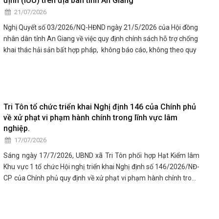
định (IUU) trên địa bàn tỉnh An Giang
21/07/2026
Nghị Quyết số 03/2026/NQ-HĐND ngày 21/5/2026 của Hội đồng
nhân dân tỉnh An Giang về việc quy định chính sách hỗ trợ chống
khai thác hải sản bất hợp pháp, không báo cáo, không theo quy
định (IUU) trên địa bàn tỉnh An Giang./.
xem chi tiết trong tài liệu đính kèm
Tri Tôn tổ chức triển khai Nghị định 146 của Chính phủ
về xử phạt vi phạm hành chính trong lĩnh vực lâm
nghiệp.
17/07/2026
Sáng ngày 17/7/2026, UBND xã Tri Tôn phối hợp Hạt Kiểm lâm
Khu vực 1 tổ chức Hội nghị triển khai Nghị định số 146/2026/NĐ-
CP của Chính phủ quy định về xử phạt vi phạm hành chính trong
lĩnh vực lâm nghiệp. Tham dự hội nghị có đại diện lãnh đạo UBND
xã, Công an xã, Hạt Kiểm lâm Khu vực 1, các thành viên Tổ công
tác liên ngành, đại diện các ban, ngành, đoàn thể, các ấp và đông