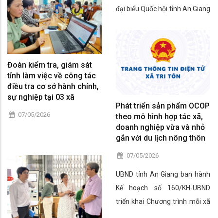
nhập ngũ, công dân thực hiện
đại biểu Quốc hội tỉnh An Giang
nghĩa vụ tham gia Công an
đơn vị số 03 đã có buổi tiếp xúc
nhân dân năm 2026; đồng thời
với hơn 60 cử tri trên địa bàn
đề ra phương hướng, nhiệm vụ
xã Tri Tôn.
năm 2027.
Đoàn kiểm tra, giám sát
tỉnh làm việc về công tác
điều tra cơ sở hành chính,
sự nghiệp tại 03 xã
Phát triển sản phẩm OCOP
07/05/2026
theo mô hình hợp tác xã,
doanh nghiệp vừa và nhỏ
gắn với du lịch nông thôn
07/05/2026
UBND tỉnh An Giang ban hành
Kế hoạch số 160/KH-UBND
triển khai Chương trình mỗi xã
một sản phẩm (sản phẩm