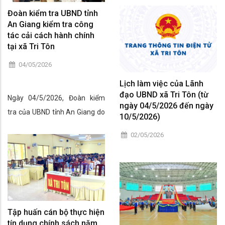
OCOP) giai đoạn 2026-2030 và
Đoàn kiểm tra UBND tỉnh
An Giang kiểm tra công
năm 2026 trên địa bàn tỉnh.
tác cải cách hành chính
Phát triển sản phẩm OCOP
tại xã Tri Tôn
theo mô hình hợp tác xã,
04/05/2026
doanh nghiệp vừa và nhỏ
Lịch làm việc của Lãnh
đạo UBND xã Tri Tôn (từ
Ngày 04/5/2026, Đoàn kiểm
ngày 04/5/2026 đến ngày
tra của UBND tỉnh An Giang do
10/5/2026)
ông Nguyễn Thanh Hải – Phó
02/05/2026
Giám đốc Sở Khoa học và Công
nghệ làm Trưởng đoàn đã đến
kiểm tra công tác cải cách
hành chính tại UBND xã Tri Tôn.
Tiếp và làm việc với đoàn có bà
Hồ Thị Kim Duyên – Ủy viên
Tập huấn cán bộ thực hiện
tín dụng chính sách năm
Ban Thường vụ Đảng ủy, Phó