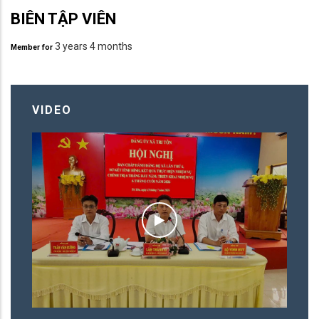
Phó Chủ tịch UBND xã, Trưởng
BIÊN TẬP VIÊN
Ban Tổ chức Đại hội; ông Thái
3 years 4 months
Quốc Bình – Phó Giám đốc
Member for
Trung tâm Dịch vụ tổng hợp xã,
Phó Ban Tổ chức Đại hội; cùng
đại diện các đơn vị tham gia thi
VIDEO
đấu và đông đảo Nhân dân
trên địa bàn.