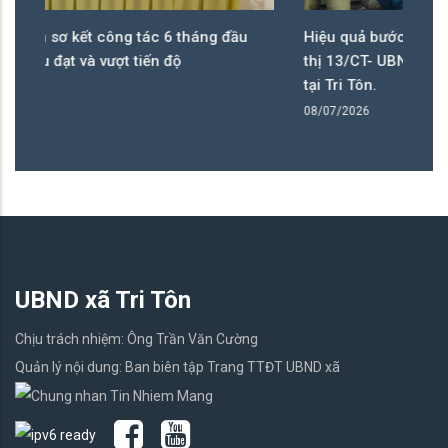
Hiệu quả bước đầu sau gần 2 tuần thực hiện Chỉ
Xã
thị 13/CT- UBND của chủ tịch UBND tỉnh An Giang
tổ
tại Tri Tôn.
bộ
08/07/2026
08
UBND xã Tri Tôn
Chịu trách nhiệm: Ông Trần Văn Cường
Quản lý nội dung: Ban biên tập Trang TTĐT UBND xã