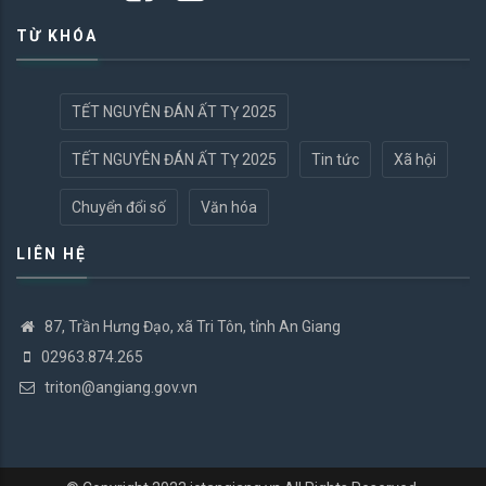
TỪ KHÓA
TẾT NGUYÊN ĐÁN ẤT TỴ 2025
TẾT NGUYÊN ĐÁN ẤT TỴ 2025
Tin tức
Xã hội
Chuyển đổi số
Văn hóa
LIÊN HỆ
87, Trần Hưng Đạo, xã Tri Tôn, tỉnh An Giang
02963.874.265
triton@angiang.gov.vn