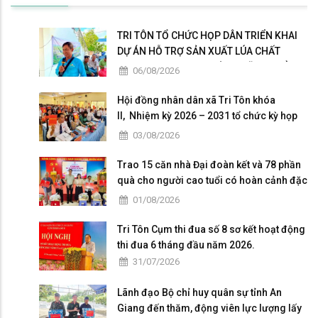
TRI TÔN TỔ CHỨC HỌP DÂN TRIỂN KHAI
DỰ ÁN HỖ TRỢ SẢN XUẤT LÚA CHẤT
LƯỢNG CAO THEO HƯỚNG HỮU CƠ VÀ
06/08/2026
PHÁT THẢI THẤP
Hội đồng nhân dân xã Tri Tôn khóa
II, Nhiệm kỳ 2026 – 2031 tổ chức kỳ họp
thứ 4 giữa năm 2026
03/08/2026
Trao 15 căn nhà Đại đoàn kết và 78 phần
quà cho người cao tuổi có hoàn cảnh đặc
biệt khó khăn tại xã Tri Tôn.
01/08/2026
Tri Tôn Cụm thi đua số 8 sơ kết hoạt động
thi đua 6 tháng đầu năm 2026.
31/07/2026
Lãnh đạo Bộ chỉ huy quân sự tỉnh An
Giang đến thăm, động viên lực lượng lấy