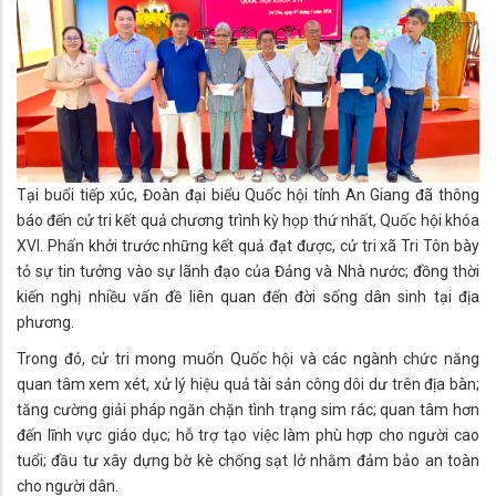
Tại buổi tiếp xúc, Đoàn đại biểu Quốc hội tỉnh An Giang đã thông
báo đến cử tri kết quả chương trình kỳ họp thứ nhất, Quốc hội khóa
XVI. Phấn khởi trước những kết quả đạt được, cử tri xã Tri Tôn bày
tỏ sự tin tưởng vào sự lãnh đạo của Đảng và Nhà nước; đồng thời
kiến nghị nhiều vấn đề liên quan đến đời sống dân sinh tại địa
phương.
Trong đó, cử tri mong muốn Quốc hội và các ngành chức năng
quan tâm xem xét, xử lý hiệu quả tài sản công dôi dư trên địa bàn;
tăng cường giải pháp ngăn chặn tình trạng sim rác; quan tâm hơn
đến lĩnh vực giáo dục; hỗ trợ tạo việc làm phù hợp cho người cao
tuổi; đầu tư xây dựng bờ kè chống sạt lở nhằm đảm bảo an toàn
cho người dân.