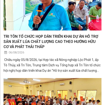
TRI TÔN TỔ CHỨC HỌP DÂN TRIỂN KHAI DỰ ÁN HỖ TRỢ
SẢN XUẤT LÚA CHẤT LƯỢNG CAO THEO HƯỚNG HỮU
CƠ VÀ PHÁT THẢI THẤP
06/08/2026
​ Chiều ngày 05/8/2026, tại Hợp tác xã Nông nghiệp Lộc Phát 1, ấp
Tô Thủy, xã Tri Tôn, Trung tâm Dịch vụ Tổng hợp xã Tri Tôn tổ chức
hội nghị họp dân triển khai Dự án "Hỗ trợ sản xuất lúa chất lượng
cao theo hướng hữu cơ và phát thải thấp phục vụ Đề án phát triển
bền vữ