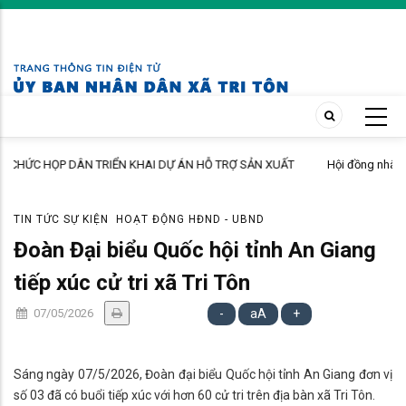
Skip
to
main
content
ẤT
Hội đồng nhân dân xã Tri Tôn khóa II, Nhiệm kỳ 2026 – 2031 tổ chức k
ẤP
họp thứ 4 giữa năm 2026
TIN TỨC SỰ KIỆN
HOẠT ĐỘNG HĐND - UBND
Đoàn Đại biểu Quốc hội tỉnh An Giang
tiếp xúc cử tri xã Tri Tôn
07/05/2026
-
aA
+
Sáng ngày 07/5/2026, Đoàn đại biểu Quốc hội tỉnh An Giang đơn vị
số 03 đã có buổi tiếp xúc với hơn 60 cử tri trên địa bàn xã Tri Tôn.