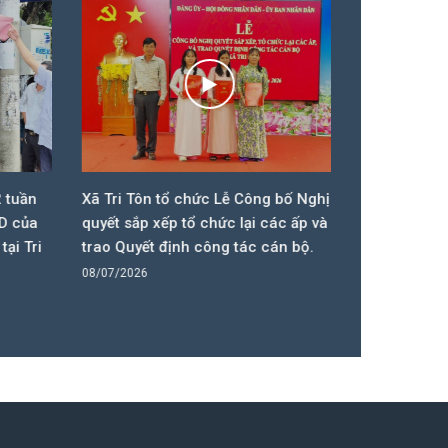
 tuần
Xã Tri Tôn tổ chức Lễ Công bố Nghị
UBND xã Tri 
D của
quyết sắp xếp tổ chức lại các ấp và
kinh tế 6 t
ại Tri
trao Quyết định công tác cán bộ.
08/07/2026
08/07/2026