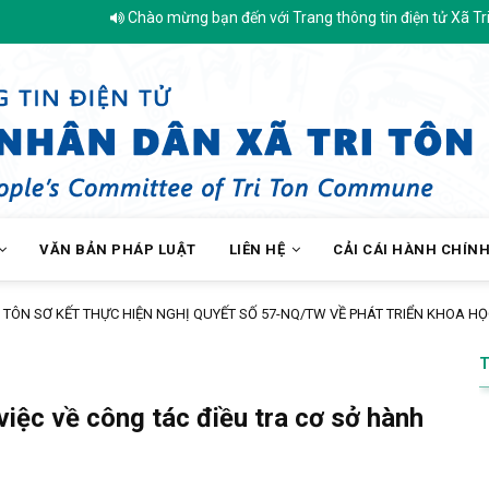
Chào mừng bạn đến với Trang thông tin điện tử Xã Tri Tôn - Tỉnh 
VĂN BẢN PHÁP LUẬT
LIÊN HỆ
CẢI CÁI HÀNH CHÍN
GHỊ QUYẾT SỐ 57-NQ/TW VỀ PHÁT TRIỂN KHOA HỌC, CÔNG NGHỆ, ĐỔI MỚI S
việc về công tác điều tra cơ sở hành