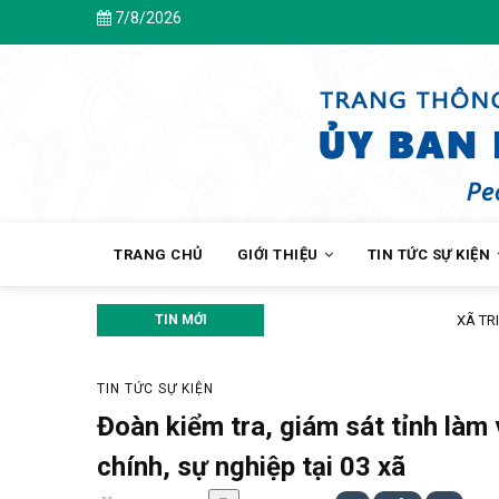
Skip
7/8/2026
to
main
content
MAIN
NAVIGATION
TRANG CHỦ
GIỚI THIỆU
TIN TỨC SỰ KIỆN
TIN MỚI
XÃ TRI TÔN SƠ KẾT THỰC HIỆN N
TIN TỨC SỰ KIỆN
Đoàn kiểm tra, giám sát tỉnh làm 
chính, sự nghiệp tại 03 xã