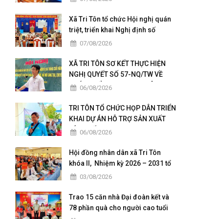
Xã Tri Tôn tổ chức Hội nghị quán
triệt, triển khai Nghị định số
236/2026/NĐ-CP và Nghị định số
07/08/2026
241/2026/NĐ-CP của Chính phủ.
XÃ TRI TÔN SƠ KẾT THỰC HIỆN
NGHỊ QUYẾT SỐ 57-NQ/TW VỀ
PHÁT TRIỂN KHOA HỌC, CÔNG
06/08/2026
NGHỆ, ĐỔI MỚI SÁNG TẠO VÀ
CHUYỂN ĐỔI SỐ
TRI TÔN TỔ CHỨC HỌP DÂN TRIỂN
KHAI DỰ ÁN HỖ TRỢ SẢN XUẤT
LÚA CHẤT LƯỢNG CAO THEO
06/08/2026
HƯỚNG HỮU CƠ VÀ PHÁT THẢI
THẤP
Hội đồng nhân dân xã Tri Tôn
khóa II, Nhiệm kỳ 2026 – 2031 tổ
chức kỳ họp thứ 4 giữa năm 2026
03/08/2026
Trao 15 căn nhà Đại đoàn kết và
78 phần quà cho người cao tuổi
có hoàn cảnh đặc biệt khó khăn