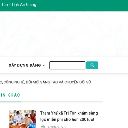
An Giang
Tìm
H
XÂY DỰNG ĐẢNG
kiếm
ÁNG TẠO VÀ CHUYỂN ĐỔI SỐ
TIN KHÁC
Trạm Y tế xã Tri Tôn khám sàng
lọc miễn phí cho hơn 200 lượt
người dân ấp Tô Thuận.
07/08/2026