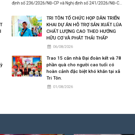
định số 236/2026/NĐ-CP và Nghị định số 241/2026/NĐ-CP
của Chính phủ đến cán bộ, công chức, viên chức, lãnh đạo
các cơ quan, đơn vị trên địa bàn xã.
TRI TÔN TỔ CHỨC HỌP DÂN TRIỂN
T
KHAI DỰ ÁN HỖ TRỢ SẢN XUẤT LÚA
I
CHẤT LƯỢNG CAO THEO HƯỚNG
HỮU CƠ VÀ PHÁT THẢI THẤP
06/08/2026
a
Trao 15 căn nhà Đại đoàn kết và 78
kỳ
phần quà cho người cao tuổi có
hoàn cảnh đặc biệt khó khăn tại xã
Tri Tôn.
01/08/2026