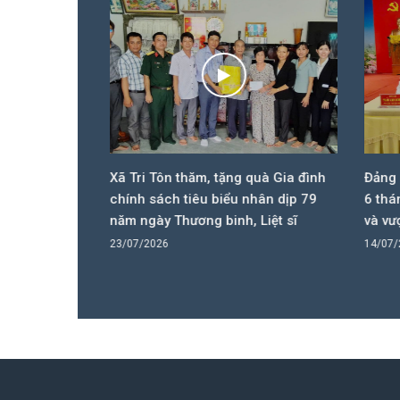
ưởng niệm
Xã Tri Tôn thăm, tặng quà Gia đình
Đảng b
ân kỷ niệm
chính sách tiêu biểu nhân dịp 79
6 thán
 - Liệt sĩ
năm ngày Thương binh, Liệt sĩ
và vượ
23/07/2026
14/07/