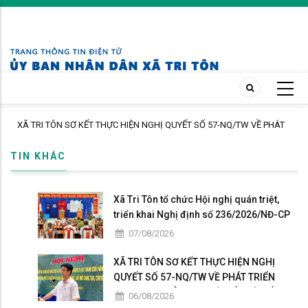
Skip
to
main
content
XÃ TRI TÔN SƠ KẾT THỰC HIỆN NGHỊ QUYẾT SỐ 57-NQ/TW VỀ PHÁT
TRIỂN KHOA HỌC, CÔNG NGHỆ, ĐỔI MỚI SÁNG TẠO VÀ CHUYỂN ĐỔI
TIN KHÁC
SỐ
Xã Tri Tôn tổ chức Hội nghị quán triệt,
triển khai Nghị định số 236/2026/NĐ-CP
và Nghị định số 241/2026/NĐ-CP của
07/08/2026
Chính phủ.
XÃ TRI TÔN SƠ KẾT THỰC HIỆN NGHỊ
QUYẾT SỐ 57-NQ/TW VỀ PHÁT TRIỂN
KHOA HỌC, CÔNG NGHỆ, ĐỔI MỚI SÁNG
06/08/2026
TẠO VÀ CHUYỂN ĐỔI SỐ