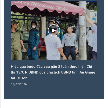
Hiệu quả bước đầu sau gần 2 tuần thực hiện Chỉ
Xã
thị 13/CT- UBND của chủ tịch UBND tỉnh An Giang
tổ
tại Tri Tôn.
bộ
08/07/2026
08