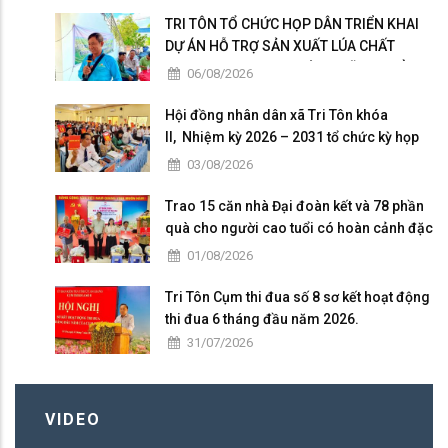
TRI TÔN TỔ CHỨC HỌP DÂN TRIỂN KHAI
DỰ ÁN HỖ TRỢ SẢN XUẤT LÚA CHẤT
LƯỢNG CAO THEO HƯỚNG HỮU CƠ VÀ
06/08/2026
PHÁT THẢI THẤP
Hội đồng nhân dân xã Tri Tôn khóa
II, Nhiệm kỳ 2026 – 2031 tổ chức kỳ họp
thứ 4 giữa năm 2026
03/08/2026
Trao 15 căn nhà Đại đoàn kết và 78 phần
quà cho người cao tuổi có hoàn cảnh đặc
biệt khó khăn tại xã Tri Tôn.
01/08/2026
Tri Tôn Cụm thi đua số 8 sơ kết hoạt động
thi đua 6 tháng đầu năm 2026.
31/07/2026
VIDEO