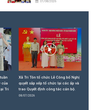
01/08/2026
tại xã Tri Tôn.
 tuần
Xã Tri Tôn tổ chức Lễ Công bố Nghị
UBND xã Tri 
D của
quyết sắp xếp tổ chức lại các ấp và
kinh tế 6 t
ại Tri
trao Quyết định công tác cán bộ.
08/07/2026
08/07/2026