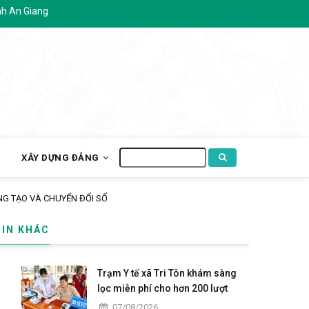
n Giang
Tìm
H
XÂY DỰNG ĐẢNG
kiếm
ÁNG TẠO VÀ CHUYỂN ĐỔI SỐ
TIN KHÁC
Trạm Y tế xã Tri Tôn khám sàng
lọc miễn phí cho hơn 200 lượt
người dân ấp Tô Thuận.
07/08/2026