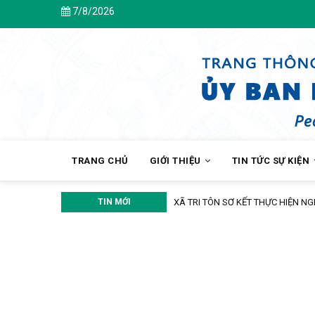
Skip
7/8/2026
to
main
content
MAIN
NAVIGATION
TRANG CHỦ
GIỚI THIỆU
TIN TỨC SỰ KIỆN
TIN MỚI
XÃ TRI TÔN SƠ KẾT THỰC HIỆN N