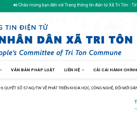
Chào mừng bạn đến với Trang thông tin điện tử Xã Tri Tôn - Tỉnh A
VĂN BẢN PHÁP LUẬT
LIÊN HỆ
CẢI CÁI HÀNH CHÍN
GHỊ QUYẾT SỐ 57-NQ/TW VỀ PHÁT TRIỂN KHOA HỌC, CÔNG NGHỆ, ĐỔI MỚI S