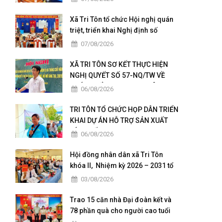
Xã Tri Tôn tổ chức Hội nghị quán
triệt, triển khai Nghị định số
236/2026/NĐ-CP và Nghị định số
07/08/2026
241/2026/NĐ-CP của Chính phủ.
XÃ TRI TÔN SƠ KẾT THỰC HIỆN
NGHỊ QUYẾT SỐ 57-NQ/TW VỀ
PHÁT TRIỂN KHOA HỌC, CÔNG
06/08/2026
NGHỆ, ĐỔI MỚI SÁNG TẠO VÀ
CHUYỂN ĐỔI SỐ
TRI TÔN TỔ CHỨC HỌP DÂN TRIỂN
KHAI DỰ ÁN HỖ TRỢ SẢN XUẤT
LÚA CHẤT LƯỢNG CAO THEO
06/08/2026
HƯỚNG HỮU CƠ VÀ PHÁT THẢI
THẤP
Hội đồng nhân dân xã Tri Tôn
khóa II, Nhiệm kỳ 2026 – 2031 tổ
chức kỳ họp thứ 4 giữa năm 2026
03/08/2026
Trao 15 căn nhà Đại đoàn kết và
78 phần quà cho người cao tuổi
có hoàn cảnh đặc biệt khó khăn