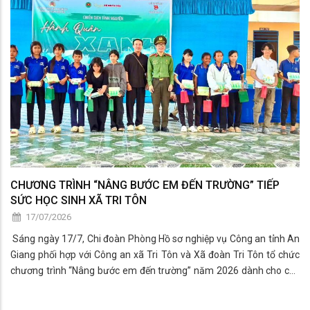
CHƯƠNG TRÌNH “NÂNG BƯỚC EM ĐẾN TRƯỜNG” TIẾP
SỨC HỌC SINH XÃ TRI TÔN
17/07/2026
​ Sáng ngày 17/7, Chi đoàn Phòng Hồ sơ nghiệp vụ Công an tỉnh An
Giang phối hợp với Công an xã Tri Tôn và Xã đoàn Tri Tôn tổ chức
chương trình “Nâng bước em đến trường” năm 2026 dành cho các
em học sinh Trường THCS Châu Lăng.