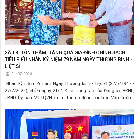
XÃ TRI TÔN THĂM, TẶNG QUÀ GIA ĐÌNH CHÍNH SÁCH
TIÊU BIỂU NHÂN KỶ NIỆM 79 NĂM NGÀY THƯƠNG BINH -
LIỆT SĨ
21/07/2026
Nhân kỷ niệm 79 năm Ngày Thương binh - Liệt sĩ (27/7/1947 -
27/7/2026), chiều ngày 21/7, Đoàn công tác của Đảng ủy, HĐND,
UBND, Ủy ban MTTQVN xã Tri Tôn do đồng chí Trần Văn Cường,
Phó Bí thư Đảng ủy, Chủ tịch UBND xã Tri Tôn làm trưởng đoàn,
cùng các thành viên trong đoàn đến thăm, tặng quà các gia đình
chính sách tiêu biểu, thương binh, bệnh binh, người có công với
cách mạng và thân nhân liệt sĩ trên địa bàn xã.