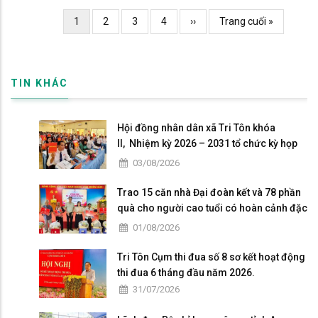
Pagination
Current
1
Page
2
Page
3
Page
4
Trang
››
Trang
Trang cuối »
page
kế
cuối
TIN KHÁC
Hội đồng nhân dân xã Tri Tôn khóa
II, Nhiệm kỳ 2026 – 2031 tổ chức kỳ họp
thứ 4 giữa năm 2026
03/08/2026
Trao 15 căn nhà Đại đoàn kết và 78 phần
quà cho người cao tuổi có hoàn cảnh đặc
biệt khó khăn tại xã Tri Tôn.
01/08/2026
Tri Tôn Cụm thi đua số 8 sơ kết hoạt động
thi đua 6 tháng đầu năm 2026.
31/07/2026