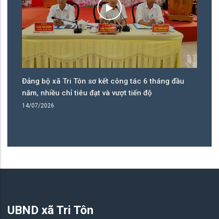
êu
Đảng bộ xã Tri Tôn sơ kết công tác 6 tháng đầu
Hi
năm, nhiều chỉ tiêu đạt và vượt tiến độ
th
tạ
14/07/2026
08
UBND xã Tri Tôn