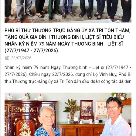
PHÓ BÍ THƯ THƯỜNG TRỰC ĐẢNG ỦY XÃ TRI TÔN THĂM,
TẶNG QUÀ GIA ĐÌNH THƯƠNG BINH, LIỆT SĨ TIÊU BIỂU
NHÂN KỶ NIỆM 79 NĂM NGÀY THƯƠNG BINH - LIỆT SĨ
(27/7/1947 - 27/7/2026).
23/07/2026
Nhân kỷ niệm 79 năm Ngày Thương binh - Liệt sĩ (27/7/1947 -
27/7/2026), Chiều ngày 22/7/2026, đồng chí Lộ Vinh Huy, Phó Bí
thư Thường trực Đảng ủy xã Tri Tôn dẫn đầu đoàn công tác đã đến
thăm, tặng quà cho 6 gia đình thương binh, liệt sĩ tiêu biểu trên địa
bàn ấp 3, ấp 4 và ấp 6.