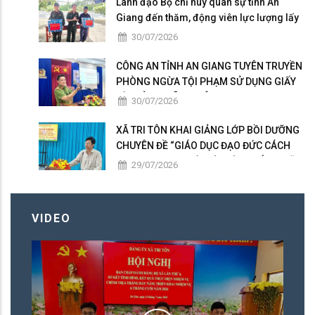
Lãnh đạo Bộ chỉ huy quân sự tỉnh An
Giang đến thăm, động viên lực lượng lấy
mẫu hài cốt liệt sĩ tại Nghĩa trang Liệt sĩ
30/07/2026
Tri Tôn.
CÔNG AN TỈNH AN GIANG TUYÊN TRUYỀN
PHÒNG NGỪA TỘI PHẠM SỬ DỤNG GIẤY
TỜ GIẢ TẠI XÃ TRI TÔN
30/07/2026
XÃ TRI TÔN KHAI GIẢNG LỚP BỒI DƯỠNG
CHUYÊN ĐỀ “GIÁO DỤC ĐẠO ĐỨC CÁCH
MẠNG TRONG THỜI KỲ MỚI” KHÓA 2 NĂM
29/07/2026
2026.
VIDEO