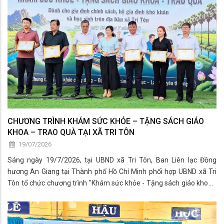
cùng Công an xã Tri Tôn tổ chức chương trình tọa đàm "Thanh niên
hoàn lương tiến bộ" năm 2026.
CHƯƠNG TRÌNH KHÁM SỨC KHỎE – TẶNG SÁCH GIÁO
KHOA – TRAO QUÀ TẠI XÃ TRI TÔN
19/07/2026
Sáng ngày 19/7/2026, tại UBND xã Tri Tôn, Ban Liên lạc Đồng
hương An Giang tại Thành phố Hồ Chí Minh phối hợp UBND xã Tri
Tôn tổ chức chương trình "Khám sức khỏe - Tặng sách giáo khoa -
Trao quà" dành cho gia đình chính sách, hộ có hoàn cảnh khó khăn
và học sinh trên địa bàn xã.