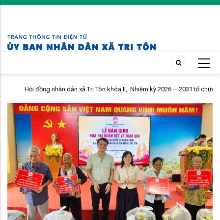
Skip
to
main
content
Hội đồng nhân dân xã Tri Tôn khóa II, Nhiệm kỳ 2026 – 2031 tổ chức kỳ
họp thứ 4 giữa năm 2026