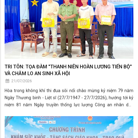
TRI TÔN: TỌA ĐÀM "THANH NIÊN HOÀN LƯƠNG TIẾN BỘ"
VÀ CHĂM LO AN SINH XÃ HỘI
21/07/2026
Hòa trong không khí thi đua sôi nổi chào mừng kỷ niệm 79 năm
Ngày Thương binh - Liệt sĩ (27/7/1947 - 27/7/2026), hướng tới kỷ
niệm 81 năm Ngày truyền thống lực lượng Công an nhân dân
(19/8/1945 - 19/8/2026) và 21 năm Ngày hội Toàn dân bảo vệ an
ninh Tổ quốc (19/8/2005 - 19/8/2026), sáng ngày 21/7, tại Hội
trường Công an xã Tri Tôn, Ban Thanh niên Công an tỉnh An Giang
phối hợp Phòng Cảnh sát Thi hành án hình sự và Hỗ trợ tư pháp