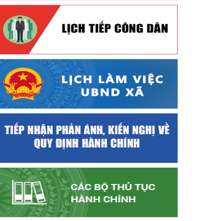
KẾ HOẠCH Triển khai thực hiện Kế hoạch số 302/KH-UBND
dân tỉnh An Giang về thực hiện Chỉ thị số 52-CT/TW ngày 
hiện bảo hiểm y tế toàn dân trong giai đoạn 2026 – 2030 t
06/08/2026
Thực hiện Kế hoạch số 302/KH-UBND ngày 11/06/2026 của Ủy 
hiện Chỉ thị số 52-CT/TW ngày 03/10/2025 của Ban Bí thư về t
giai đoạn 2026 - 2030 trên địa bàn tỉnh An Giang;