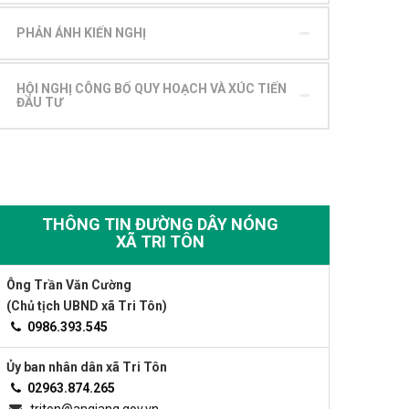
PHẢN ÁNH KIẾN NGHỊ
HỘI NGHỊ CÔNG BỐ QUY HOẠCH VÀ XÚC TIẾN
ĐẦU TƯ
THÔNG TIN ĐƯỜNG DÂY NÓNG
XÃ TRI TÔN
Ông Trần Văn Cường
(Chủ tịch UBND xã Tri Tôn)
0986.393.545
Ủy ban nhân dân xã Tri Tôn
02963.874.265