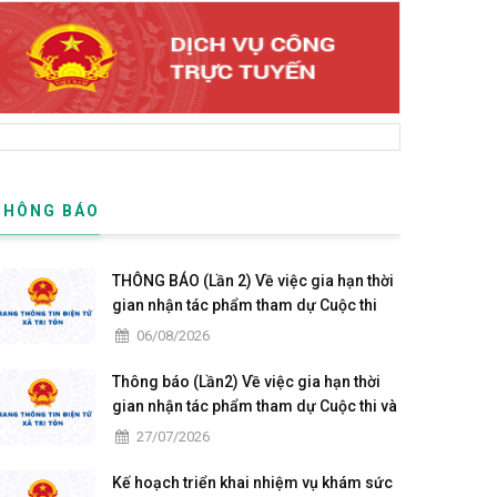
THÔNG BÁO
THÔNG BÁO (Lần 2) Về việc gia hạn thời
gian nhận tác phẩm tham dự Cuộc thi
sáng tác mẫu biểu trưng Năm APEC
06/08/2026
2027 tại Việt Nam
Thông báo (Lần2) Về việc gia hạn thời
gian nhận tác phẩm tham dự Cuộc thi và
Triển lãm Mỹ thuật ứng dụng toàn quốc
27/07/2026
Lần thứ 6
Kế hoạch triển khai nhiệm vụ khám sức