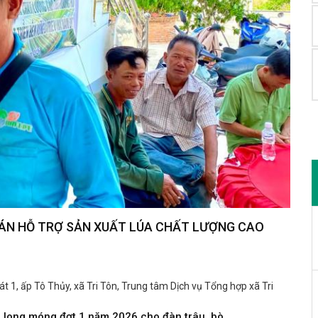
Ự ÁN HỖ TRỢ SẢN XUẤT LÚA CHẤT LƯỢNG CAO
t 1, ấp Tô Thủy, xã Tri Tôn, Trung tâm Dịch vụ Tổng hợp xã Tri
m long móng đợt 1 năm 2026 cho đàn trâu, bò