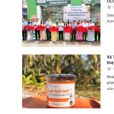
OCO
Sáng
trưn
Xã 
thi
Nhằ
phẩm
của 