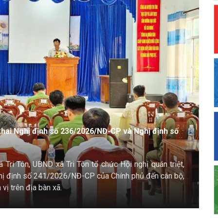
UYẾT SỐ 57-NQ/TW VỀ PHÁT TRIỂN KHOA HỌC, CÔNG
ỔI SỐ
hoa học, công nghệ, đổi mới sáng tạo và chuyển đổi số xã
 đầu năm 2026 thực hiện Nghị quyết số 57-NQ/TW của Bộ
 đổi mới sáng tạo và chuyển đổi số