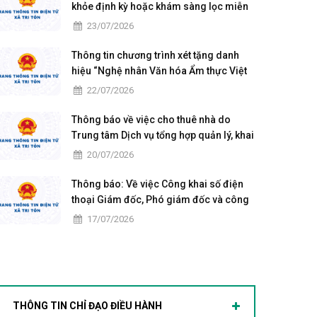
khỏe định kỳ hoặc khám sàng lọc miễn
phí ít nhất mỗi năm một lần cho người
23/07/2026
dân trên địa bàn xã Tri Tôn
Thông tin chương trình xét tặng danh
hiệu “Nghệ nhân Văn hóa Ẩm thực Việt
Nam” năm 2026
22/07/2026
Thông báo về việc cho thuê nhà do
Trung tâm Dịch vụ tổng hợp quản lý, khai
thác
20/07/2026
Thông báo: Về việc Công khai số điện
thoại Giám đốc, Phó giám đốc và công
chức làm việc tại Trung tâm Phục vụ
17/07/2026
hành chính công xã Tri Tôn
THÔNG TIN CHỈ ĐẠO ĐIỀU HÀNH