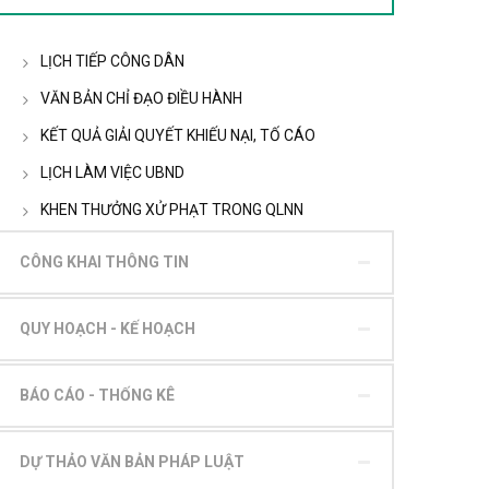
LỊCH TIẾP CÔNG DÂN
VĂN BẢN CHỈ ĐẠO ĐIỀU HÀNH
KẾT QUẢ GIẢI QUYẾT KHIẾU NẠI, TỐ CÁO
LỊCH LÀM VIỆC UBND
KHEN THƯỞNG XỬ PHẠT TRONG QLNN
CÔNG KHAI THÔNG TIN
QUY HOẠCH - KẾ HOẠCH
BÁO CÁO - THỐNG KÊ
DỰ THẢO VĂN BẢN PHÁP LUẬT