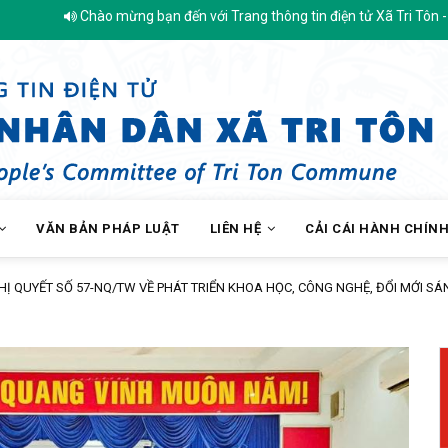
mừng bạn đến với Trang thông tin điện tử Xã Tri Tôn - Tỉnh An Giang
VĂN BẢN PHÁP LUẬT
LIÊN HỆ
CẢI CÁI HÀNH CHÍN
Trạm Y tế xã Tri Tôn khám sàng lọc miễn phí cho hơn 200 lượt người dân ấp T