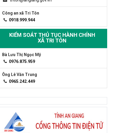
triton@angiang.gov.vn
Công an xã Tri Tôn
0918.999.944
KIỂM SOÁT THỦ TỤC HÀNH CHÍNH
XÃ TRI TÔN
Bà Lưu Thị Ngọc Mỹ
0976.875.959
Ông Lê Văn Trung
0965.242.449