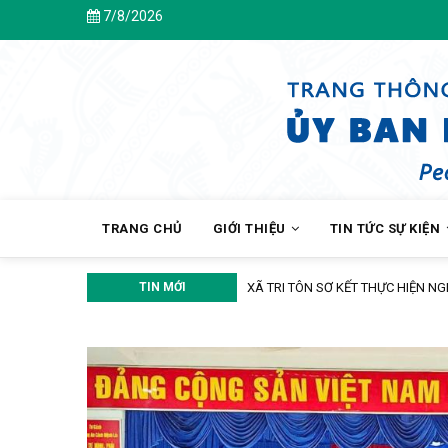
Skip
7/8/2026
Chào 
to
main
content
MAIN
NAVIGATION
TRANG CHỦ
GIỚI THIỆU
TIN TỨC SỰ KIỆN
 CHUYỂN ĐỔI SỐ
TIN MỚI