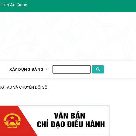
Tìm
H
XÂY DỰNG ĐẢNG
kiếm
ô Thuận.