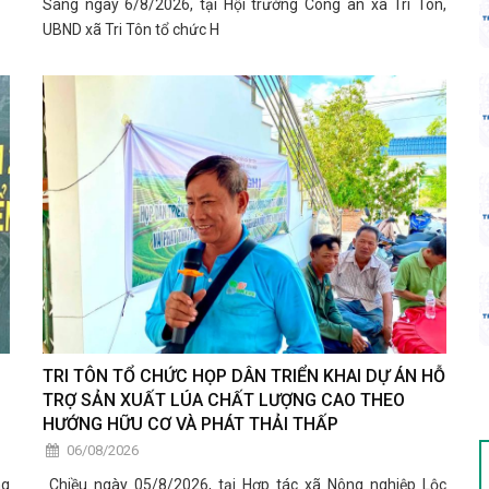
Sáng ngày 6/8/2026, tại Hội trường Công an xã Tri Tôn,
UBND xã Tri Tôn tổ chức H
TRI TÔN TỔ CHỨC HỌP DÂN TRIỂN KHAI DỰ ÁN HỖ
TRỢ SẢN XUẤT LÚA CHẤT LƯỢNG CAO THEO
HƯỚNG HỮU CƠ VÀ PHÁT THẢI THẤP
06/08/2026
ng
​ Chiều ngày 05/8/2026, tại Hợp tác xã Nông nghiệp Lộc