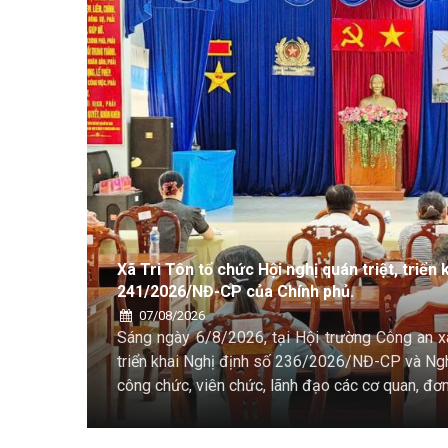
hị định số
XÃ TRI TÔN SƠ KẾT THỰC HIỆN NGHỊ Q
NGHỆ, ĐỔI MỚI SÁNG TẠO VÀ CHUYỂN Đ
06/08/2026
 quán triệt,
Sáng ngày 6/8, Ban Chỉ đạo về phát triển k
 đến cán bộ,
Tri Tôn tổ chức Hội nghị sơ kết 6 tháng
Chính trị về phát triển khoa học, công nghệ,