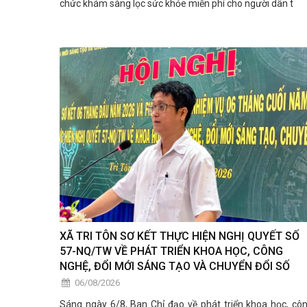
chức khám sàng lọc sức khỏe miễn phí cho người dân t
XÃ TRI TÔN SƠ KẾT THỰC HIỆN NGHỊ QUYẾT SỐ
57-NQ/TW VỀ PHÁT TRIỂN KHOA HỌC, CÔNG
NGHỆ, ĐỔI MỚI SÁNG TẠO VÀ CHUYỂN ĐỔI SỐ
06/08/2026
Sáng ngày 6/8, Ban Chỉ đạo về phát triển khoa học, cô