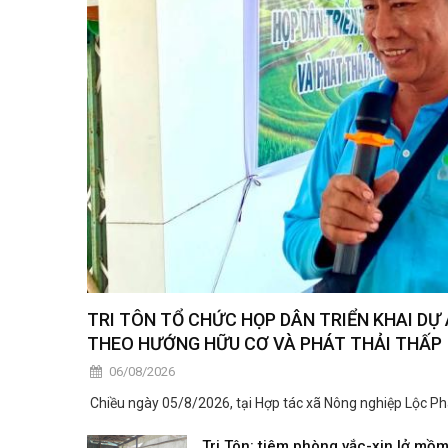
TRI TÔN TỔ CHỨC HỌP DÂN TRIỂN KHAI D
THEO HƯỚNG HỮU CƠ VÀ PHÁT THẢI THẤP
06/08/2026
​ Chiều ngày 05/8/2026, tại Hợp tác xã Nông nghiệp Lộc Phá
Tri Tôn: tiêm phòng vắc-xin lở mồ