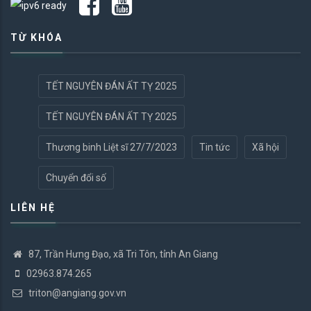
TỪ KHÓA
TẾT NGUYÊN ĐÁN ẤT TỴ 2025
TẾT NGUYÊN ĐÁN ẤT TỴ 2025
Thương binh Liệt sĩ 27/7/2023
Tin tức
Xã hội
Chuyển đổi số
LIÊN HỆ
87, Trần Hưng Đạo, xã Tri Tôn, tỉnh An Giang
02963.874.265
triton@angiang.gov.vn