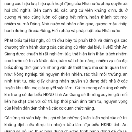
nâng cao hiệu lực, hiệu quả hoạt động của Nhà nước pháp quyền xã
hội chủ nghĩa. Bên cạnh đó, các ứng cử viên khẳng định, dù ở
cương vị nào cũng luôn cố gắng hết mình, hoàn thành tốt mọi
nhiệm vụ mà Đảng, Nhà nước và nhân dân giao, gương mẫu chấp
hành đường lối của Đảng, Hiến pháp và pháp luật của Nhà nước.
Phát biểu tại Hội nghị, cử tri đều bày tỏ phấn khởi và đánh giá cao
chương trình hành động của các ứng cử viên đại biểu HĐND tỉnh An
Giang được chuẩn bị rất nghiêm túc, thể hiện tinh thần trách nhiệm
cao trước cử tri và Nhân dân, bám sát chức năng, nhiệm vụ của đại
biểu; đồng thời gắn với những vấn đề thiết thực mà cử tri quan tâm
như: Nông nghiệp, tài nguyên thiên nhiên, rác thải môi trường, an
ninh trật tự, cấp giấy chứng nhận quyền sử dựng đất nhà ở các
tuyến khu dân cư, giải quyết việc làm…Cử tri mong các ứng cử viên
khi trúng cử đại biểu HĐND tỉnh An Giang sẽ thường xuyên giữ mối
liên hệ chặt chẽ với cử tri, kịp thời phản ánh tâm tư, nguyện vọng
của Nhân dân đến tỉnh và các cơ quan chức năng.
Các ứng cử viên tiếp thu, ghi nhận những ý kiến, kiến nghị của cử tri;
khẳng định nếu được tín nhiệm bầu làm đại biểu HĐND tỉnh An
Giang sẽ nỗ lực thực hiện đúng chương trình hành động đã đề ra,