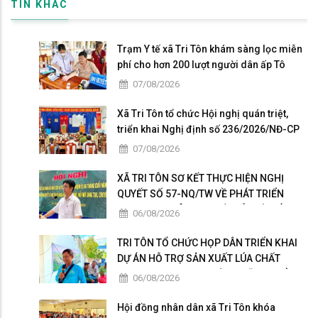
TIN KHÁC
Trạm Y tế xã Tri Tôn khám sàng lọc miễn
phí cho hơn 200 lượt người dân ấp Tô
Thuận.
07/08/2026
Xã Tri Tôn tổ chức Hội nghị quán triệt,
triển khai Nghị định số 236/2026/NĐ-CP
và Nghị định số 241/2026/NĐ-CP của
07/08/2026
Chính phủ.
XÃ TRI TÔN SƠ KẾT THỰC HIỆN NGHỊ
QUYẾT SỐ 57-NQ/TW VỀ PHÁT TRIỂN
KHOA HỌC, CÔNG NGHỆ, ĐỔI MỚI SÁNG
06/08/2026
TẠO VÀ CHUYỂN ĐỔI SỐ
TRI TÔN TỔ CHỨC HỌP DÂN TRIỂN KHAI
DỰ ÁN HỖ TRỢ SẢN XUẤT LÚA CHẤT
LƯỢNG CAO THEO HƯỚNG HỮU CƠ VÀ
06/08/2026
PHÁT THẢI THẤP
Hội đồng nhân dân xã Tri Tôn khóa