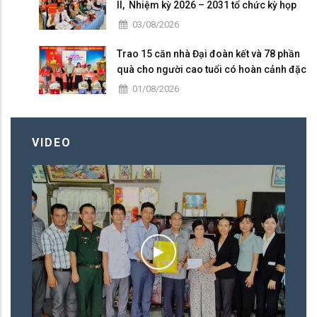
II, Nhiệm kỳ 2026 – 2031 tổ chức kỳ họp
thứ 4 giữa năm 2026
03/08/2026
Trao 15 căn nhà Đại đoàn kết và 78 phần
quà cho người cao tuổi có hoàn cảnh đặc
biệt khó khăn tại xã Tri Tôn.
01/08/2026
VIDEO