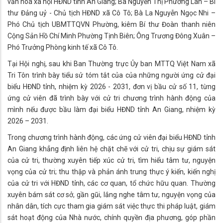
văn hoá xã hội HĐND tỉnh An Giang; Bà Nguyễn Thị Phương Lan – Bí
thư Đảng uỷ - Chủ tịch HĐND xã Cô Tô; Bà La Nguyễn Ngọc Nhi –
Phó Chủ tịch UBMTTQVN Phường, kiêm Bí thư Đoàn thanh niên
Cộng Sản Hồ Chí Minh Phường Tịnh Biên; Ông Trương Đông Xuân –
Phó Trưởng Phòng kinh tế xã Cô Tô.
Tại Hội nghị, sau khi Ban Thường trực Ủy ban MTTQ Việt Nam xã
Tri Tôn trình bày tiểu sử tóm tắt của của những người ứng cử đại
biểu HĐND tỉnh, nhiệm kỳ 2026 - 2031, đơn vị bầu cử số 11, từng
ứng cử viên đã trình bày với cử tri chương trình hành động của
mình nếu được bầu làm đại biểu HĐND tỉnh An Giang, nhiệm kỳ
2026 – 2031.
Trong chương trình hành động, các ứng cử viên đại biểu HĐND tỉnh
An Giang khẳng định liên hệ chặt chẽ với cử tri, chịu sự giám sát
của cử tri, thường xuyên tiếp xúc cử tri, tìm hiểu tâm tư, nguyện
vọng của cử tri; thu thập và phản ánh trung thực ý kiến, kiến nghị
của cử tri với HĐND tỉnh, các cơ quan, tổ chức hữu quan. Thường
xuyên bám sát cơ sở, gần gũi, lắng nghe tâm tư, nguyện vọng của
nhân dân, tích cực tham gia giám sát việc thực thi pháp luật, giám
sát hoạt động của Nhà nước, chính quyền địa phương, góp phần