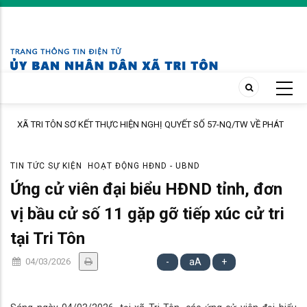
Skip
to
main
content
ÔN SƠ KẾT THỰC HIỆN NGHỊ QUYẾT SỐ 57-NQ/TW VỀ PHÁT
Trạm Y tế xã T
OA HỌC, CÔNG NGHỆ, ĐỔI MỚI SÁNG TẠO VÀ CHUYỂN ĐỔI
ấp Tô Thuận.
TIN TỨC SỰ KIỆN
HOẠT ĐỘNG HĐND - UBND
Ứng cử viên đại biểu HĐND tỉnh, đơn
vị bầu cử số 11 gặp gỡ tiếp xúc cử tri
tại Tri Tôn
04/03/2026
-
aA
+