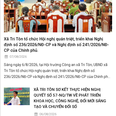
Xã Tri Tôn tổ chức Hội nghị quán triệt, triển khai Nghị
định số 236/2026/NĐ-CP và Nghị định số 241/2026/NĐ-
CP của Chính phủ.
07/08/2026
Sáng ngày 6/8/2026, tại Hội trường Công an xã Tri Tôn, UBND xã
Tri Tôn tổ chức Hội nghị quán triệt, triển khai Nghị định số
236/2026/NĐ-CP và Nghị định số 241/2026/NĐ-CP của Chính phủ
đến cán bộ, công chức, viên chức, lãnh đạo các cơ quan, đơn vị trên
địa bàn xã.
XÃ TRI TÔN SƠ KẾT THỰC HIỆN NGHỊ
QUYẾT SỐ 57-NQ/TW VỀ PHÁT TRIỂN
KHOA HỌC, CÔNG NGHỆ, ĐỔI MỚI SÁNG
TẠO VÀ CHUYỂN ĐỔI SỐ
06/08/2026