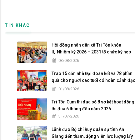
TIN KHÁC
Hội đồng nhân dân xã Tri Tôn khóa
II, Nhiệm kỳ 2026 – 2031 tổ chức kỳ họp
thứ 4 giữa năm 2026
03/08/2026
Trao 15 căn nhà Đại đoàn kết và 78 phần
quà cho người cao tuổi có hoàn cảnh đặc
biệt khó khăn tại xã Tri Tôn.
01/08/2026
Tri Tôn Cụm thi đua số 8 sơ kết hoạt động
thi đua 6 tháng đầu năm 2026.
31/07/2026
Lãnh đạo Bộ chỉ huy quân sự tỉnh An
Giang đến thăm, động viên lực lượng lấy