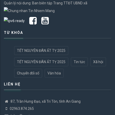
Quản lý nội dung: Ban biên tập Trang TTĐT UBND xã
TỪ KHÓA
TẾT NGUYÊN ĐÁN ẤT TỴ 2025
TẾT NGUYÊN ĐÁN ẤT TỴ 2025
Tin tức
Xã hội
Chuyển đổi số
Văn hóa
LIÊN HỆ
87, Trần Hưng Đạo, xã Tri Tôn, tỉnh An Giang
02963.874.265