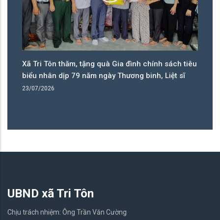
Xã Tri Tôn thăm, tặng quà Gia đình chính sách tiêu
Đả
biểu nhân dịp 79 năm ngày Thương binh, Liệt sĩ
nă
23/07/2026
14
UBND xã Tri Tôn
Chịu trách nhiệm: Ông Trần Văn Cường