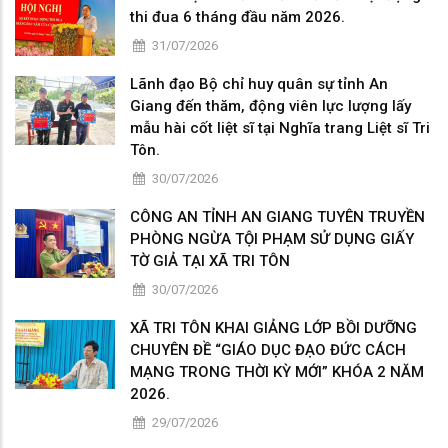
thi đua 6 tháng đầu năm 2026.
31/07/2026
Lãnh đạo Bộ chỉ huy quân sự tỉnh An
Giang đến thăm, động viên lực lượng lấy
mẫu hài cốt liệt sĩ tại Nghĩa trang Liệt sĩ Tri
Tôn.
30/07/2026
CÔNG AN TỈNH AN GIANG TUYÊN TRUYỀN
PHÒNG NGỪA TỘI PHẠM SỬ DỤNG GIẤY
TỜ GIẢ TẠI XÃ TRI TÔN
30/07/2026
XÃ TRI TÔN KHAI GIẢNG LỚP BỒI DƯỠNG
CHUYÊN ĐỀ “GIÁO DỤC ĐẠO ĐỨC CÁCH
MẠNG TRONG THỜI KỲ MỚI” KHÓA 2 NĂM
2026.
29/07/2026