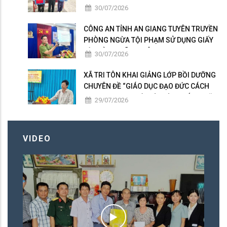
mẫu hài cốt liệt sĩ tại Nghĩa trang Liệt sĩ
30/07/2026
Tri Tôn.
CÔNG AN TỈNH AN GIANG TUYÊN TRUYỀN
PHÒNG NGỪA TỘI PHẠM SỬ DỤNG GIẤY
TỜ GIẢ TẠI XÃ TRI TÔN
30/07/2026
XÃ TRI TÔN KHAI GIẢNG LỚP BỒI DƯỠNG
CHUYÊN ĐỀ “GIÁO DỤC ĐẠO ĐỨC CÁCH
MẠNG TRONG THỜI KỲ MỚI” KHÓA 2 NĂM
29/07/2026
2026.
VIDEO