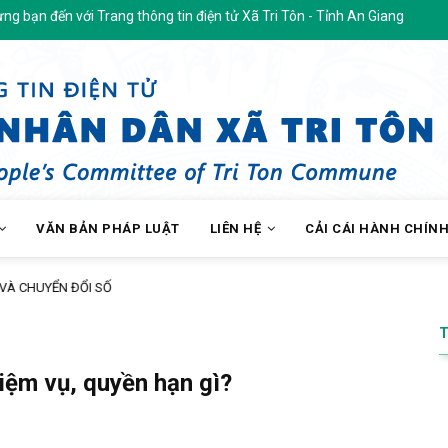
 với Trang thông tin điện tử Xã Tri Tôn - Tỉnh An Giang
VĂN BẢN PHÁP LUẬT
LIÊN HỆ
CẢI CÁI HÀNH CHÍN
c miễn phí cho hơn 200 lượt người dân ấp Tô Thuận.
iệm vụ, quyền hạn gì?