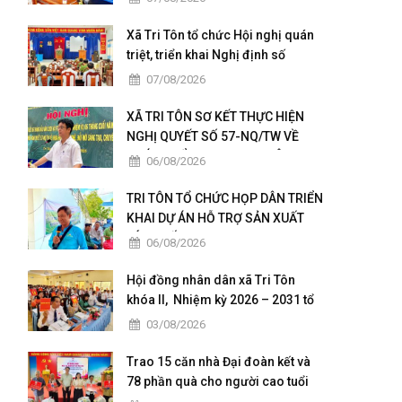
Xã Tri Tôn tổ chức Hội nghị quán
triệt, triển khai Nghị định số
236/2026/NĐ-CP và Nghị định số
07/08/2026
241/2026/NĐ-CP của Chính phủ.
XÃ TRI TÔN SƠ KẾT THỰC HIỆN
NGHỊ QUYẾT SỐ 57-NQ/TW VỀ
PHÁT TRIỂN KHOA HỌC, CÔNG
06/08/2026
NGHỆ, ĐỔI MỚI SÁNG TẠO VÀ
CHUYỂN ĐỔI SỐ
TRI TÔN TỔ CHỨC HỌP DÂN TRIỂN
KHAI DỰ ÁN HỖ TRỢ SẢN XUẤT
LÚA CHẤT LƯỢNG CAO THEO
06/08/2026
HƯỚNG HỮU CƠ VÀ PHÁT THẢI
THẤP
Hội đồng nhân dân xã Tri Tôn
khóa II, Nhiệm kỳ 2026 – 2031 tổ
chức kỳ họp thứ 4 giữa năm 2026
03/08/2026
Trao 15 căn nhà Đại đoàn kết và
78 phần quà cho người cao tuổi
có hoàn cảnh đặc biệt khó khăn