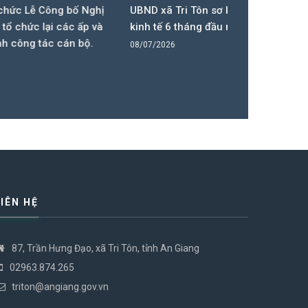
ố Nghị
UBND xã Tri Tôn sơ kết tình hình
Hội đồng nh
 ấp và
kinh tế 6 tháng đầu năm 2026
II, nhiệm kỳ
 bộ.
họp thứ 2 (
08/07/2026
01/07/2026
LIÊN HỆ
87, Trần Hưng Đạo, xã Tri Tôn, tỉnh An Giang
02963.874.265
triton@angiang.gov.vn