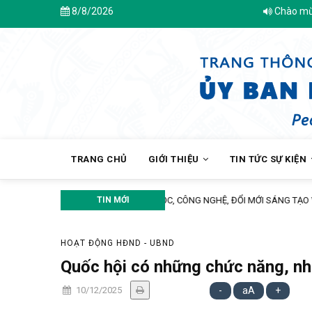
Skip
8/8/2026
Chào mừng bạn đến
to
main
content
MAIN
NAVIGATION
TRANG CHỦ
GIỚI THIỆU
TIN TỨC SỰ KIỆN
TIN MỚI
Trạm Y tế xã Tri Tôn khám sàng lọ
HOẠT ĐỘNG HĐND - UBND
Quốc hội có những chức năng, nh
10/12/2025
-
aA
+