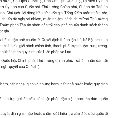
h nước, Chủ tịch Quốc hội, Phó Chủ tịch Quốc hội, Ủy viên Ủy ban
iệm Ủy ban của Quốc hội, Thủ tướng Chính phủ, Chánh án Toà án
 cao, Chủ tịch Hội đồng bầu cử quốc gia, Tổng Kiểm toán nhà nước,
ê chuẩn đề nghị bổ nhiệm, miễn nhiệm, cách chức Phó Thủ tướng
, Thẩm phán Tòa án nhân dân tối cao; phê chuẩn danh sách thành
ốc gia.
ội bầu hoặc phê chuẩn. 9. Quyết định thành lập, bãi bỏ Bộ, cơ quan
ều chỉnh địa giới hành chính tỉnh, thành phố trực thuộc trung ương,
quan khác theo quy định của Hiến pháp và luật.
 Quốc hội, Chính phủ, Thủ tướng Chính phủ, Toà án nhân dân tối
t, nghị quyết của Quốc hội.
, hàm, cấp ngoại giao và những hàm, cấp nhà nước khác; quy định
.
về tình trạng khẩn cấp, các biện pháp đặc biệt khác bảo đảm quốc
, quyết định gia nhập hoặc chấm dứt hiệu lực của điều ước quốc tế