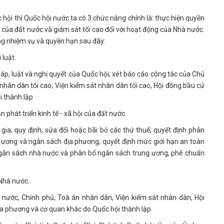
 hội thì Quốc hội nước ta có 3 chức năng chính là: thực hiện quyền
g của đất nước và giám sát tối cao đối với hoạt động của Nhà nước.
ững nhiệm vụ và quyền hạn sau đây:
 luật.
háp, luật và nghị quyết của Quốc hội; xét báo cáo công tác của Chủ
nhân dân tối cao, Viện kiểm sát nhân dân tối cao, Hội đồng bầu cử
i thành lập.
n phát triển kinh tế - xã hội của đất nước.
c gia; quy định, sửa đổi hoặc bãi bỏ các thứ thuế; quyết định phân
g ương và ngân sách địa phương; quyết định mức giới hạn an toàn
 ngân sách nhà nước và phân bổ ngân sách trung ương, phê chuẩn
 Nhà nước.
h nước, Chính phủ, Toà án nhân dân, Viện kiểm sát nhân dân, Hội
ịa phương và cơ quan khác do Quốc hội thành lập.