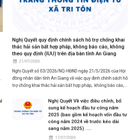
Nghị Quyết quy định chính sách hỗ trợ chống khai
thác hải sản bất hợp pháp, không báo cáo, không
theo quy định (IUU) trên địa bàn tỉnh An Giang
21/07/2026
Nghị Quyết số 03/2026/NQ-HĐND ngày 21/5/2026 của Hội
đồng nhân dân tỉnh An Giang về việc quy định chính sách hỗ
ã
trợ chống khai thác hải sản bất hợp pháp, không báo cáo,
ng
không theo quy định (IUU) trên địa bàn tỉnh An Giang./.xem
chi tiết trong tài liệu đính kèm
í
Nghị Quyết Về việc điều chỉnh, bổ
sung kế hoạch đầu tư công năm
2025 (bao gồm kế hoạch vốn đầu tư
công năm 2024 về trước kéo dài
sang năm 2025) .....
17/07/2026