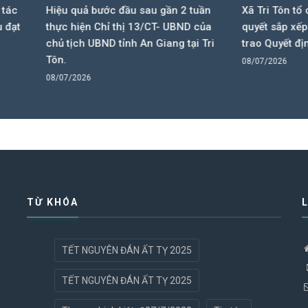
uả bước đầu sau gần 2 tuần
Xã Tri Tôn tổ chức Lễ Công b
iện Chỉ thị 13/CT- UBND của
quyết sắp xếp tổ chức lại các
ch UBND tỉnh An Giang tại Tri
trao Quyết định công tác cán
08/07/2026
2026
TỪ KHÓA
TẾT NGUYÊN ĐÁN ẤT TỴ 2025
TẾT NGUYÊN ĐÁN ẤT TỴ 2025