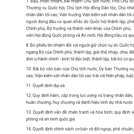
7. Bầu, miễn nhiệm, bãi nhiệm Chủ tịch nước, Phó Chủ tịc
Thường vụ Quốc hội, Chủ tịch Hội đồng Dân tộc, Chủ nh
nhân dân tối cao, Viện trưởng Viện kiểm sát nhân dân tối
người đứng đầu cơ quan khác do Quốc hội thành lập; ph
Chính phủ, Bộ trưởng và thành viên khác của Chính phủ
viên Hội đồng Quốc phòng và An ninh, Hội đồng bầu cử qu
8. Bỏ phiếu tín nhiệm đối với người giữ chức vụ do Quốc h
ngang Bộ của Chính phủ; thành lập, giải thể, nhập, chia, đi
đơn vị hành chính - kinh tế đặc biệt; thành lập, bãi bỏ cơ 
10. Bãi bỏ văn bản của Chủ tịch nước, Ủy ban Thường vụ
cao, Viện kiểm sát nhân dân tối cao trái với Hiến pháp, luậ
11. Quyết định đại xá.
12. Quy định hàm, cấp trong lực ượng vũ trang nhân dân
huân chương, huy chương và danh hiệu vinh dự nhà nước
13. Quyết định vấn đề chiến tranh và hòa bình; quy định 
phòng và an ninh quốc gia.
14. Quyết định chính sách cơ bản về đối ngoại; phê chuẩn