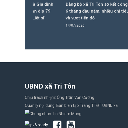
uà Gia đình
Đảng bộ xã Tri Tôn sơ kết công tác
Hiệu q
ân dịp 79
6 tháng đầu năm, nhiều chỉ tiêu đạt
thực h
iệt sĩ
và vượt tiến độ
chủ tị
Tôn.
14/07/2026
08/07/
UBND xã Tri Tôn
Chịu trách nhiệm: Ông Trần Văn Cường
Quản lý nội dung: Ban biên tập Trang TTĐT UBND xã