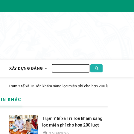
Tìm
H
XÂY DỰNG ĐẢNG
kiếm
TIN KHÁC
Trạm Y tế xã Tri Tôn khám sàng
lọc miễn phí cho hơn 200 lượt
người dân ấp Tô Thuận.
07/08/2026