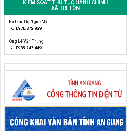
KIỂM SOÁT THỦ TỤC HÀNH CHÍNH
XÃ TRI TÔN
Bà Lưu Thị Ngọc Mỹ
0976.875.959
Ông Lê Văn Trung
0965.242.449