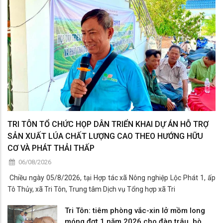
TRI TÔN TỔ CHỨC HỌP DÂN TRIỂN KHAI DỰ ÁN HỖ TRỢ
SẢN XUẤT LÚA CHẤT LƯỢNG CAO THEO HƯỚNG HỮU
CƠ VÀ PHÁT THẢI THẤP
06/08/2026
​ Chiều ngày 05/8/2026, tại Hợp tác xã Nông nghiệp Lộc Phát 1, ấp
Tô Thủy, xã Tri Tôn, Trung tâm Dịch vụ Tổng hợp xã Tri
Tri Tôn: tiêm phòng vắc-xin lở mồm long
móng đợt 1 năm 2026 cho đàn trâu, bò