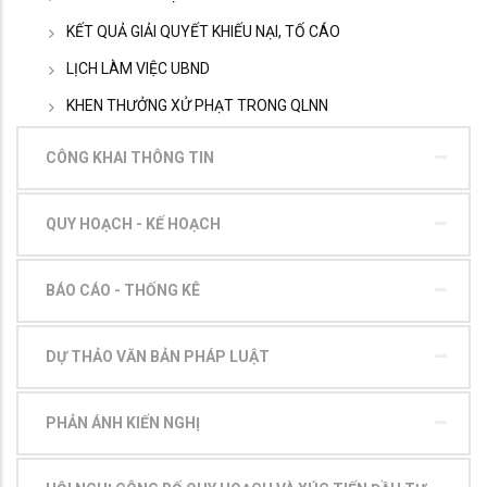
KẾT QUẢ GIẢI QUYẾT KHIẾU NẠI, TỐ CÁO
LỊCH LÀM VIỆC UBND
KHEN THƯỞNG XỬ PHẠT TRONG QLNN
CÔNG KHAI THÔNG TIN
QUY HOẠCH - KẾ HOẠCH
BÁO CÁO - THỐNG KÊ
DỰ THẢO VĂN BẢN PHÁP LUẬT
PHẢN ÁNH KIẾN NGHỊ