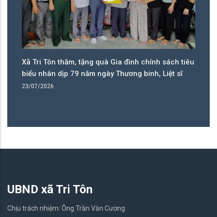
êu
Đảng bộ xã Tri Tôn sơ kết công tác 6 tháng đầu
Hi
năm, nhiều chỉ tiêu đạt và vượt tiến độ
th
tạ
14/07/2026
08
UBND xã Tri Tôn
Chịu trách nhiệm: Ông Trần Văn Cường