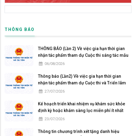
THÔNG BÁO
THÔNG BÁO (Lần 2) Về việc gia hạn thời gian
nhận tác phẩm tham dự Cuộc thi sáng tác mẫu
biểu trưng Năm APEC 2027 tại Việt Nam
06/08/2026
Thông báo (Lần2) Về việc gia hạn thời gian
nhận tác phẩm tham dự Cuộc thi và Triển lãm
Mỹ thuật ứng dụng toàn quốc Lần thứ 6
27/07/2026
Kế hoạch triển khai nhiệm vụ khám sức khỏe
định kỳ hoặc khám sàng lọc miễn phí ít nhất
mỗi năm một lần cho người dân trên địa bàn xã
23/07/2026
Tri Tôn
Thông tin chương trình xét tặng danh hiệu