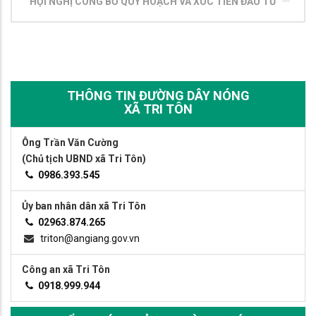
HỘI NGHỊ CÔNG BỐ QUY HOẠCH VÀ XÚC TIẾN ĐẦU TƯ
THÔNG TIN ĐƯỜNG DÂY NÓNG
XÃ TRI TÔN
Ông Trần Văn Cường
(Chủ tịch UBND xã Tri Tôn)
0986.393.545
Ủy ban nhân dân xã Tri Tôn
02963.874.265
triton@angiang.gov.vn
Công an xã Tri Tôn
0918.999.944