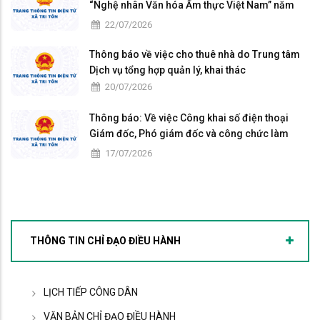
“Nghệ nhân Văn hóa Ẩm thực Việt Nam” năm
2026
22/07/2026
Thông báo về việc cho thuê nhà do Trung tâm
Dịch vụ tổng hợp quản lý, khai thác
20/07/2026
Thông báo: Về việc Công khai số điện thoại
Giám đốc, Phó giám đốc và công chức làm
việc tại Trung tâm Phục vụ hành chính công xã
17/07/2026
Tri Tôn
THÔNG TIN CHỈ ĐẠO ĐIỀU HÀNH
LỊCH TIẾP CÔNG DÂN
VĂN BẢN CHỈ ĐẠO ĐIỀU HÀNH