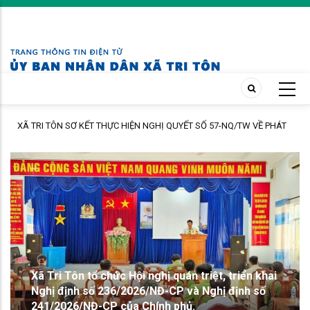
Skip
to
main
content
Trạm Y tế xã Tri Tôn khám sàng lọc miễn phí cho hơn 200 lượt người dân
I
ấp Tô Thuận.
XÃ TRI TÔN SƠ KẾT THỰC HIỆN NGHỊ QUYẾT SỐ
57-NQ/TW VỀ PHÁT TRIỂN KHOA HỌC, CÔNG
NGHỆ, ĐỔI MỚI SÁNG TẠO VÀ CHUYỂN ĐỔI SỐ