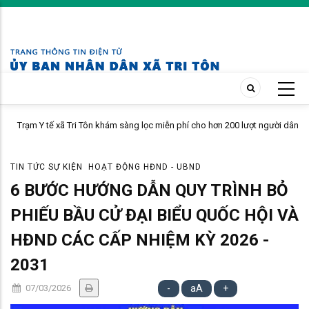
Skip
to
main
content
Trạm Y tế xã Tri Tôn khám sàng lọc miễn phí cho hơn 200 lượt người dân
ấp Tô Thuận.
TIN TỨC SỰ KIỆN
HOẠT ĐỘNG HĐND - UBND
6 BƯỚC HƯỚNG DẪN QUY TRÌNH BỎ
PHIẾU BẦU CỬ ĐẠI BIỂU QUỐC HỘI VÀ
HĐND CÁC CẤP NHIỆM KỲ 2026 -
2031
07/03/2026
-
aA
+