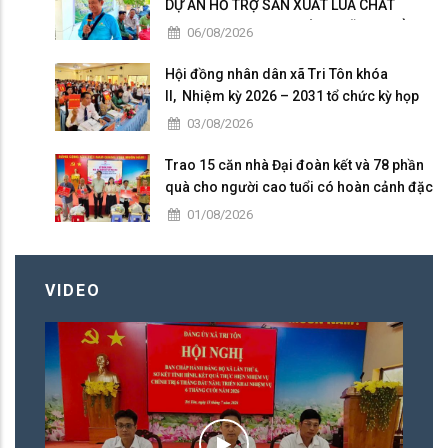
DỰ ÁN HỖ TRỢ SẢN XUẤT LÚA CHẤT
LƯỢNG CAO THEO HƯỚNG HỮU CƠ VÀ
06/08/2026
PHÁT THẢI THẤP
Hội đồng nhân dân xã Tri Tôn khóa
II, Nhiệm kỳ 2026 – 2031 tổ chức kỳ họp
thứ 4 giữa năm 2026
03/08/2026
Trao 15 căn nhà Đại đoàn kết và 78 phần
quà cho người cao tuổi có hoàn cảnh đặc
biệt khó khăn tại xã Tri Tôn.
01/08/2026
VIDEO