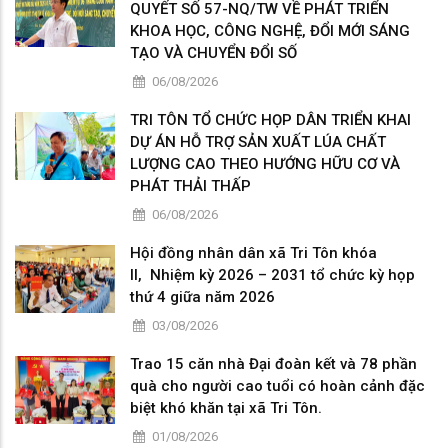
QUYẾT SỐ 57-NQ/TW VỀ PHÁT TRIỂN
KHOA HỌC, CÔNG NGHỆ, ĐỔI MỚI SÁNG
TẠO VÀ CHUYỂN ĐỔI SỐ
06/08/2026
TRI TÔN TỔ CHỨC HỌP DÂN TRIỂN KHAI
DỰ ÁN HỖ TRỢ SẢN XUẤT LÚA CHẤT
LƯỢNG CAO THEO HƯỚNG HỮU CƠ VÀ
PHÁT THẢI THẤP
06/08/2026
Hội đồng nhân dân xã Tri Tôn khóa
II, Nhiệm kỳ 2026 – 2031 tổ chức kỳ họp
thứ 4 giữa năm 2026
03/08/2026
Trao 15 căn nhà Đại đoàn kết và 78 phần
quà cho người cao tuổi có hoàn cảnh đặc
biệt khó khăn tại xã Tri Tôn.
01/08/2026