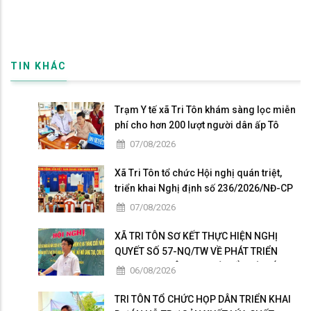
TIN KHÁC
Trạm Y tế xã Tri Tôn khám sàng lọc miễn
phí cho hơn 200 lượt người dân ấp Tô
Thuận.
07/08/2026
Xã Tri Tôn tổ chức Hội nghị quán triệt,
triển khai Nghị định số 236/2026/NĐ-CP
và Nghị định số 241/2026/NĐ-CP của
07/08/2026
Chính phủ.
XÃ TRI TÔN SƠ KẾT THỰC HIỆN NGHỊ
QUYẾT SỐ 57-NQ/TW VỀ PHÁT TRIỂN
KHOA HỌC, CÔNG NGHỆ, ĐỔI MỚI SÁNG
06/08/2026
TẠO VÀ CHUYỂN ĐỔI SỐ
TRI TÔN TỔ CHỨC HỌP DÂN TRIỂN KHAI