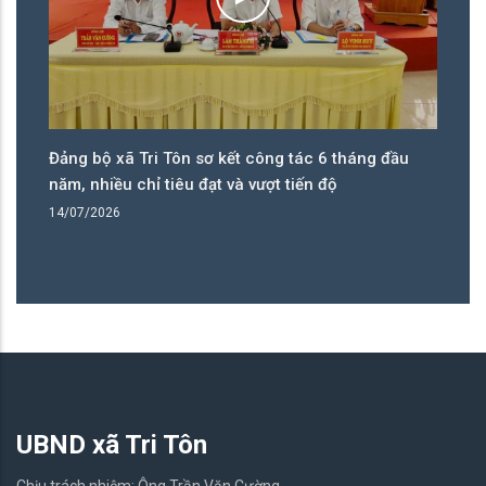
êu
Đảng bộ xã Tri Tôn sơ kết công tác 6 tháng đầu
Hi
năm, nhiều chỉ tiêu đạt và vượt tiến độ
th
tạ
14/07/2026
08
UBND xã Tri Tôn