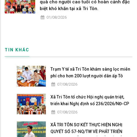
quà cho người cao tuổi có hoàn cảnh đặc
biệt khó khăn tại xã Tri Tôn.
01/08/2026
TIN KHÁC
Trạm Y tế xã Tri Tôn khám sàng lọc miễn
phí cho hơn 200 lượt người dân ấp Tô
Thuận.
07/08/2026
Xã Tri Tôn tổ chức Hội nghị quán triệt,
triển khai Nghị định số 236/2026/NĐ-CP
và Nghị định số 241/2026/NĐ-CP của
07/08/2026
Chính phủ.
XÃ TRI TÔN SƠ KẾT THỰC HIỆN NGHỊ
QUYẾT SỐ 57-NQ/TW VỀ PHÁT TRIỂN