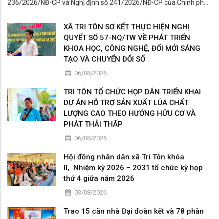
236/2026/NĐ-CP và Nghị định số 241/2026/NĐ-CP của Chính phủ
đến cán bộ, công chức, viên chức, lãnh đạo các cơ quan, đơn vị trên
địa bàn xã.
XÃ TRI TÔN SƠ KẾT THỰC HIỆN NGHỊ
QUYẾT SỐ 57-NQ/TW VỀ PHÁT TRIỂN
KHOA HỌC, CÔNG NGHỆ, ĐỔI MỚI SÁNG
TẠO VÀ CHUYỂN ĐỔI SỐ
06/08/2026
TRI TÔN TỔ CHỨC HỌP DÂN TRIỂN KHAI
DỰ ÁN HỖ TRỢ SẢN XUẤT LÚA CHẤT
LƯỢNG CAO THEO HƯỚNG HỮU CƠ VÀ
PHÁT THẢI THẤP
06/08/2026
Hội đồng nhân dân xã Tri Tôn khóa
II, Nhiệm kỳ 2026 – 2031 tổ chức kỳ họp
thứ 4 giữa năm 2026
03/08/2026
Trao 15 căn nhà Đại đoàn kết và 78 phần