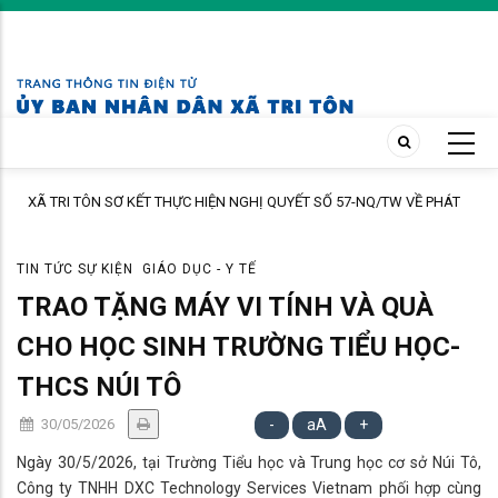
Skip
to
main
content
ẾT SỐ 57-NQ/TW VỀ PHÁT
Trạm Y tế xã Tri Tôn khám sàng lọc miễn phí cho
SÁNG TẠO VÀ CHUYỂN ĐỔI
ấp Tô Thuận.
TIN TỨC SỰ KIỆN
GIÁO DỤC - Y TẾ
TRAO TẶNG MÁY VI TÍNH VÀ QUÀ
CHO HỌC SINH TRƯỜNG TIỂU HỌC-
THCS NÚI TÔ
30/05/2026
-
aA
+
​Ngày 30/5/2026, tại Trường Tiểu học và Trung học cơ sở Núi Tô,
Công ty TNHH DXC Technology Services Vietnam phối hợp cùng