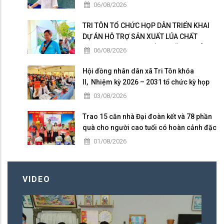
KHOA HỌC, CÔNG NGHỆ, ĐỔI MỚI SÁNG
06/08/2026
TẠO VÀ CHUYỂN ĐỔI SỐ
TRI TÔN TỔ CHỨC HỌP DÂN TRIỂN KHAI
DỰ ÁN HỖ TRỢ SẢN XUẤT LÚA CHẤT
LƯỢNG CAO THEO HƯỚNG HỮU CƠ VÀ
06/08/2026
PHÁT THẢI THẤP
Hội đồng nhân dân xã Tri Tôn khóa
II, Nhiệm kỳ 2026 – 2031 tổ chức kỳ họp
thứ 4 giữa năm 2026
03/08/2026
Trao 15 căn nhà Đại đoàn kết và 78 phần
quà cho người cao tuổi có hoàn cảnh đặc
biệt khó khăn tại xã Tri Tôn.
01/08/2026
VIDEO