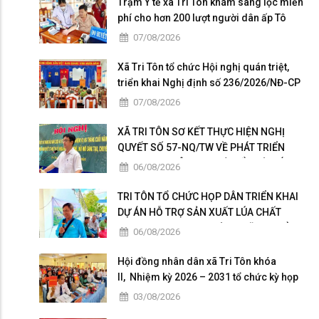
Trạm Y tế xã Tri Tôn khám sàng lọc miễn
phí cho hơn 200 lượt người dân ấp Tô
Thuận.
07/08/2026
Xã Tri Tôn tổ chức Hội nghị quán triệt,
triển khai Nghị định số 236/2026/NĐ-CP
và Nghị định số 241/2026/NĐ-CP của
07/08/2026
Chính phủ.
XÃ TRI TÔN SƠ KẾT THỰC HIỆN NGHỊ
QUYẾT SỐ 57-NQ/TW VỀ PHÁT TRIỂN
KHOA HỌC, CÔNG NGHỆ, ĐỔI MỚI SÁNG
06/08/2026
TẠO VÀ CHUYỂN ĐỔI SỐ
TRI TÔN TỔ CHỨC HỌP DÂN TRIỂN KHAI
DỰ ÁN HỖ TRỢ SẢN XUẤT LÚA CHẤT
LƯỢNG CAO THEO HƯỚNG HỮU CƠ VÀ
06/08/2026
PHÁT THẢI THẤP
Hội đồng nhân dân xã Tri Tôn khóa
II, Nhiệm kỳ 2026 – 2031 tổ chức kỳ họp
thứ 4 giữa năm 2026
03/08/2026