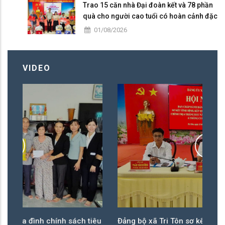
Trao 15 căn nhà Đại đoàn kết và 78 phần
quà cho người cao tuổi có hoàn cảnh đặc
biệt khó khăn tại xã Tri Tôn.
01/08/2026
VIDEO
h tiêu
Đảng bộ xã Tri Tôn sơ kết công tác 6 tháng đầu