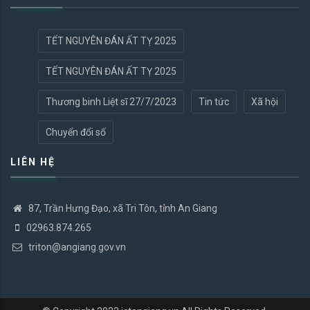
TẾT NGUYÊN ĐÁN ẤT TỴ 2025
TẾT NGUYÊN ĐÁN ẤT TỴ 2025
Thương binh Liệt sĩ 27/7/2023
Tin tức
Xã hội
Chuyển đổi số
LIÊN HỆ
87, Trần Hưng Đạo, xã Tri Tôn, tỉnh An Giang
02963.874.265
triton@angiang.gov.vn