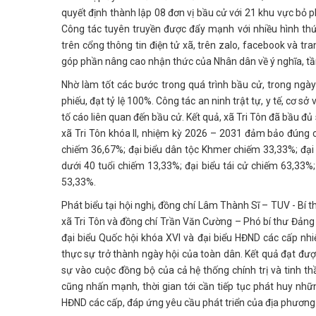
quyết định thành lập 08 đơn vị bầu cử với 21 khu vực bỏ 
Công tác tuyên truyền được đẩy mạnh với nhiều hình thức
trên cổng thông tin điện tử xã, trên zalo, facebook và tr
góp phần nâng cao nhận thức của Nhân dân về ý nghĩa, t
Nhờ làm tốt các bước trong quá trình bầu cử, trong ngày
phiếu, đạt tỷ lệ 100%. Công tác an ninh trật tự, y tế, cơ s
tố cáo liên quan đến bầu cử. Kết quả, xã Tri Tôn đã bầu đủ
xã Tri Tôn khóa II, nhiệm kỳ 2026 – 2031 đảm bảo đúng cơ
chiếm 36,67%; đại biểu dân tộc Khmer chiếm 33,33%; đại 
dưới 40 tuổi chiếm 13,33%; đại biểu tái cử chiếm 63,33%;
53,33%.
Phát biểu tại hội nghị, đồng chí Lâm Thành Sĩ – TUV - Bí
xã Tri Tôn và đồng chí Trần Văn Cường – Phó bí thư Đảng
đại biểu Quốc hội khóa XVI và đại biểu HĐND các cấp nh
thực sự trở thành ngày hội của toàn dân. Kết quả đạt đượ
sự vào cuộc đồng bộ của cả hệ thống chính trị và tinh t
cũng nhấn mạnh, thời gian tới cần tiếp tục phát huy nh
HĐND các cấp, đáp ứng yêu cầu phát triển của địa phương