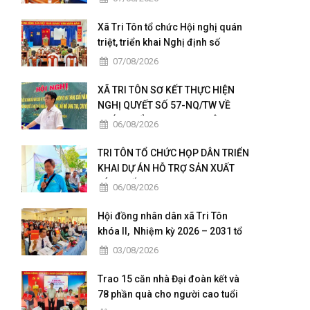
Xã Tri Tôn tổ chức Hội nghị quán
triệt, triển khai Nghị định số
236/2026/NĐ-CP và Nghị định số
07/08/2026
241/2026/NĐ-CP của Chính phủ.
XÃ TRI TÔN SƠ KẾT THỰC HIỆN
NGHỊ QUYẾT SỐ 57-NQ/TW VỀ
PHÁT TRIỂN KHOA HỌC, CÔNG
06/08/2026
NGHỆ, ĐỔI MỚI SÁNG TẠO VÀ
CHUYỂN ĐỔI SỐ
TRI TÔN TỔ CHỨC HỌP DÂN TRIỂN
KHAI DỰ ÁN HỖ TRỢ SẢN XUẤT
LÚA CHẤT LƯỢNG CAO THEO
06/08/2026
HƯỚNG HỮU CƠ VÀ PHÁT THẢI
THẤP
Hội đồng nhân dân xã Tri Tôn
khóa II, Nhiệm kỳ 2026 – 2031 tổ
chức kỳ họp thứ 4 giữa năm 2026
03/08/2026
Trao 15 căn nhà Đại đoàn kết và
78 phần quà cho người cao tuổi
có hoàn cảnh đặc biệt khó khăn