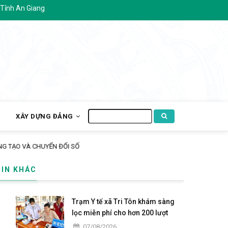
Tìm
H
XÂY DỰNG ĐẢNG
kiếm
À CHUYỂN ĐỔI SỐ
TIN KHÁC
Trạm Y tế xã Tri Tôn khám sàng
lọc miễn phí cho hơn 200 lượt
người dân ấp Tô Thuận.
07/08/2026