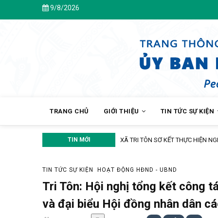
Skip
9/8/2026
Chà
to
main
content
MAIN
NAVIGATION
TRANG CHỦ
GIỚI THIỆU
TIN TỨC SỰ KIỆN
TIN MỚI
XÃ TRI TÔN SƠ KẾT THỰC HIỆN NGHỊ QUYẾT
TIN TỨC SỰ KIỆN
HOẠT ĐỘNG HĐND - UBND
Tri Tôn: Hội nghị tổng kết công t
và đại biểu Hội đồng nhân dân c