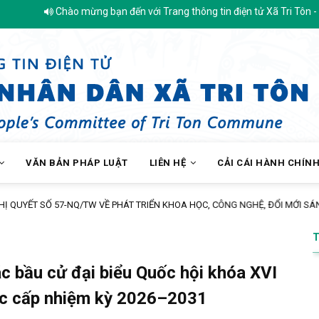
o mừng bạn đến với Trang thông tin điện tử Xã Tri Tôn - Tỉnh An Giang
VĂN BẢN PHÁP LUẬT
LIÊN HỆ
CẢI CÁI HÀNH CHÍN
 SỐ 57-NQ/TW VỀ PHÁT TRIỂN KHOA HỌC, CÔNG NGHỆ, ĐỔI MỚI SÁNG TẠO V
ác bầu cử đại biểu Quốc hội khóa XVI
ác cấp nhiệm kỳ 2026–2031