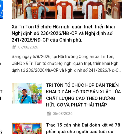
Xã Tri Tôn tổ chức Hội nghị quán triệt, triển khai
Nghị định số 236/2026/NĐ-CP và Nghị định số
241/2026/NĐ-CP của Chính phủ.
07/08/2026
Sáng ngày 6/8/2026, tại Hội trường Công an xã Tri Tôn,
n
UBND xã Tri Tôn tổ chức Hội nghị quán triệt, triển khai Nghị
.
định số 236/2026/NĐ-CP và Nghị định số 241/2026/NĐ-CP
của Chính phủ đến cán bộ, công chức, viên chức, lãnh đạo
các cơ quan, đơn vị trên địa bàn xã.
TRI TÔN TỔ CHỨC HỌP DÂN TRIỂN
T
KHAI DỰ ÁN HỖ TRỢ SẢN XUẤT LÚA
I
CHẤT LƯỢNG CAO THEO HƯỚNG
HỮU CƠ VÀ PHÁT THẢI THẤP
06/08/2026
a
Trao 15 căn nhà Đại đoàn kết và 78
kỳ
phần quà cho người cao tuổi có