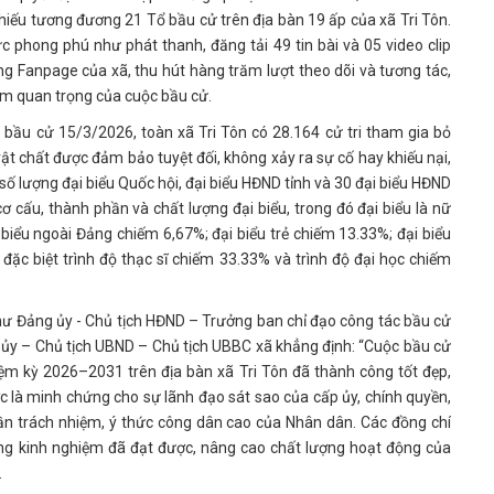
phiếu tương đương 21 Tổ bầu cử trên địa bàn 19 ấp của xã Tri Tôn.
 phong phú như phát thanh, đăng tải 49 tin bài và 05 video clip
ang Fanpage của xã, thu hút hàng trăm lượt theo dõi và tương tác,
ầm quan trọng của cuộc bầu cử.
 bầu cử 15/3/2026, toàn xã Tri Tôn có 28.164 cử tri tham gia bỏ
ở vật chất được đảm bảo tuyệt đối, không xảy ra sự cố hay khiếu nại,
 số lượng đại biểu Quốc hội, đại biểu HĐND tỉnh và 30 đại biểu HĐND
 cấu, thành phần và chất lượng đại biểu, trong đó đại biểu là nữ
biểu ngoài Đảng chiếm 6,67%; đại biểu trẻ chiếm 13.33%; đại biểu
 đặc biệt trình độ thạc sĩ chiếm 33.33% và trình độ đại học chiếm
 thư Đảng ủy - Chủ tịch HĐND – Trưởng ban chỉ đạo công tác bầu cử
 ủy – Chủ tịch UBND – Chủ tịch UBBC xã khẳng định: “Cuộc bầu cử
iệm kỳ 2026–2031 trên địa bàn xã Tri Tôn đã thành công tốt đẹp,
c là minh chứng cho sự lãnh đạo sát sao của cấp ủy, chính quyền,
hần trách nhiệm, ý thức công dân cao của Nhân dân. Các đồng chí
ững kinh nghiệm đã đạt được, nâng cao chất lượng hoạt động của
.