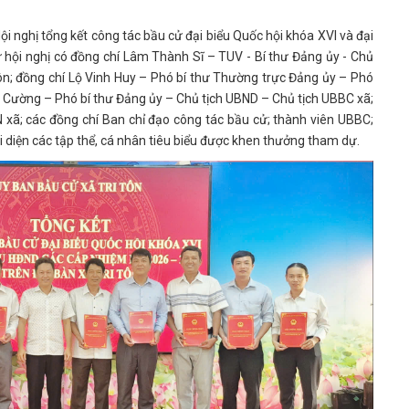
i nghị tổng kết công tác bầu cử đại biểu Quốc hội khóa XVI và đại
hội nghị có đồng chí Lâm Thành Sĩ – TUV - Bí thư Đảng ủy - Chủ
ôn; đồng chí Lộ Vinh Huy – Phó bí thư Thường trực Đảng ủy – Phó
n Cường – Phó bí thư Đảng ủy – Chủ tịch UBND – Chủ tịch UBBC xã;
xã; các đồng chí Ban chỉ đạo công tác bầu cử; thành viên UBBC;
 diện các tập thể, cá nhân tiêu biểu được khen thưởng tham dự.