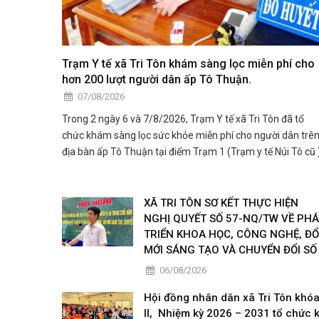
Trạm Y tế xã Tri Tôn khám sàng lọc miễn phí cho
hơn 200 lượt người dân ấp Tô Thuận.
07/08/2026
Trong 2 ngày 6 và 7/8/2026, Trạm Y tế xã Tri Tôn đã tổ
chức khám sàng lọc sức khỏe miễn phí cho người dân trê
địa bàn ấp Tô Thuận tại điểm Trạm 1 (Trạm y tế Núi Tô cũ )
XÃ TRI TÔN SƠ KẾT THỰC HIỆN
NGHỊ QUYẾT SỐ 57-NQ/TW VỀ PHÁ
TRIỂN KHOA HỌC, CÔNG NGHỆ, ĐỔ
MỚI SÁNG TẠO VÀ CHUYỂN ĐỔI SỐ
06/08/2026
Hội đồng nhân dân xã Tri Tôn khó
II, Nhiệm kỳ 2026 – 2031 tổ chức 