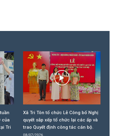
 tuần
Xã Tri Tôn tổ chức Lễ Công bố Nghị
UBND xã Tri 
D của
quyết sắp xếp tổ chức lại các ấp và
kinh tế 6 t
ại Tri
trao Quyết định công tác cán bộ.
08/07/2026
08/07/2026