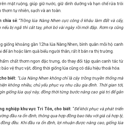
trên mặt ruộng, giúp giữ nước, giữ dinh dưỡng và hạn chế rửa trôi
ạo thơm tự nhiên, sạch và an toàn.
n chia sẻ
:
“Trồng lúa Nàng Nhen cực công ở khâu làm đất và cấy,
 nếu bị ngã thì cắt tay, phơi bó vài ngày rồi mới đập. Rơm rạ cũng
ng giống khoảng gần 12ha lúa Nàng Nhen, bình quân mỗi hộ canh
 để ăn hoặc làm quà biếu người thân, rất ít bán ra thị trường.
 phẩm chất thơm
ngon đặc trưng, do thay đổi tập quán canh tác từ
ảo vệ thực vật; đồng thời giống lúa cũng có dấu hiệu thoái hóa.
ho biết:
“Lúa Nàng Nhen không chỉ là cây trồng truyền thống mà
iện không nhiều, chủ yếu phục vụ nhu cầu gia đình. Thời gian tới,
gìn giống lúa quý này, đồng thời từng bước nâng cao giá trị để gắn
g nghiệp khu vực Tri Tôn, cho biết
: “
Để khôi phục và phát triển
ường đầu ra ổn định, thông qua hợp đồng bao tiêu với giá cả hợp lý;
ồng đều. Khi đầu ra ổn định, lợi nhuận được nâng cao, giống lúa