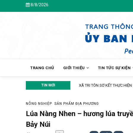
Skip
8/8/2026
to
main
content
MAIN
NAVIGATION
TRANG CHỦ
GIỚI THIỆU
TIN TỨC SỰ KIỆN
TIN MỚI
XÃ TRI TÔN SƠ KẾT THỰC HIỆN N
NÔNG NGHIỆP
SẢN PHẨM ĐỊA PHƯƠNG
Lúa Nàng Nhen – hương lúa truy
Bảy Núi