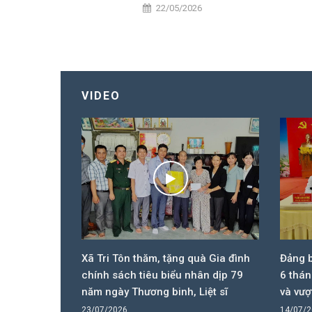
22/05/2026
VIDEO
ưởng niệm
Xã Tri Tôn thăm, tặng quà Gia đình
Đảng b
ân kỷ niệm
chính sách tiêu biểu nhân dịp 79
6 thán
 - Liệt sĩ
năm ngày Thương binh, Liệt sĩ
và vượ
23/07/2026
14/07/