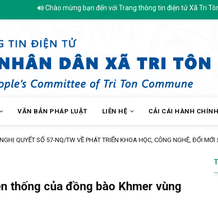
Chào mừng bạn đến với Trang thông tin điện tử Xã Tri Tôn - Tỉnh An 
VĂN BẢN PHÁP LUẬT
LIÊN HỆ
CẢI CÁI HÀNH CHÍN
GHỊ QUYẾT SỐ 57-NQ/TW VỀ PHÁT TRIỂN KHOA HỌC, CÔNG NGHỆ, ĐỔI MỚI S
ền thống của đồng bào Khmer vùng