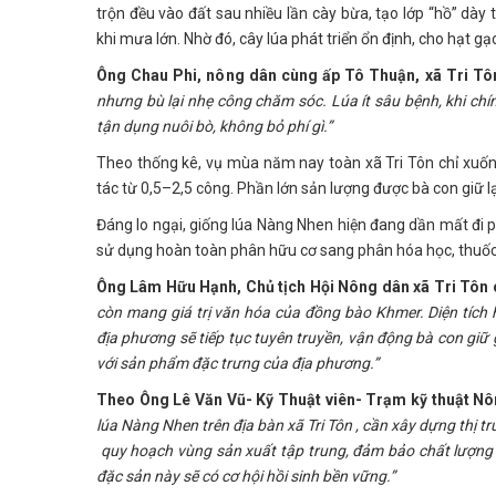
trộn đều vào đất sau nhiều lần cày bừa, tạo lớp “hồ” dày 
khi mưa lớn. Nhờ đó, cây lúa phát triển ổn định, cho hạt g
Ông Chau Phi, nông dân cùng ấp Tô Thuận, xã Tri Tô
nhưng bù lại nhẹ công chăm sóc. Lúa ít sâu bệnh, khi chín
tận dụng nuôi bò, không bỏ phí gì.”
Theo thống kê, vụ mùa năm nay toàn xã Tri Tôn chỉ xuố
tác từ 0,5–2,5 công. Phần lớn sản lượng được bà con giữ lại
Đáng lo ngại, giống lúa Nàng Nhen hiện đang dần mất đi
sử dụng hoàn toàn phân hữu cơ sang phân hóa học, thuốc b
Ông Lâm Hữu Hạnh, Chủ tịch Hội Nông dân xã Tri Tôn c
còn mang giá trị văn hóa của đồng bào Khmer. Diện tích h
địa phương sẽ tiếp tục tuyên truyền, vận động bà con giữ 
với sản phẩm đặc trưng của địa phương.”
Theo Ông Lê Văn Vũ- Kỹ Thuật viên- Trạm kỹ thuật Nôn
lúa Nàng Nhen trên địa bàn xã Tri Tôn , cần xây dựng thị tr
quy hoạch vùng sản xuất tập trung, đảm bảo chất lượng đ
đặc sản này sẽ có cơ hội hồi sinh bền vững.”