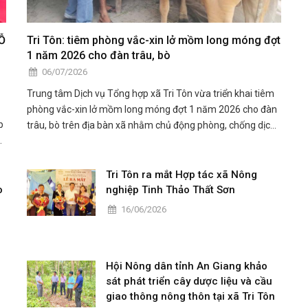
Ỗ
Tri Tôn: tiêm phòng vắc-xin lở mồm long móng đợt
1 năm 2026 cho đàn trâu, bò
06/07/2026
Trung tâm Dịch vụ Tổng hợp xã Tri Tôn vừa triển khai tiêm
phòng vắc-xin lở mồm long móng đợt 1 năm 2026 cho đàn
p
trâu, bò trên địa bàn xã nhằm chủ động phòng, chống dịch
ợ
bệnh, bảo vệ đàn vật nuôi và hạn chế thiệt hại cho người
chăn nuôi.
Tri Tôn ra mắt Hợp tác xã Nông
ò
nghiệp Tinh Thảo Thất Sơn
16/06/2026
Hội Nông dân tỉnh An Giang khảo
sát phát triển cây dược liệu và cầu
giao thông nông thôn tại xã Tri Tôn