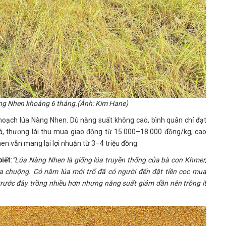
àng Nhen khoảng 6 tháng.(Ảnh: Kim Hane)
 hoạch lúa Nàng Nhen. Dù năng suất không cao, bình quân chỉ đạt
 thương lái thu mua giao động từ 15.000–18.000 đồng/kg, cao
en vẫn mang lại lợi nhuận từ 3–4 triệu đồng.
biết
:
“Lúa Nàng Nhen là giống lúa truyền thống của bà con Khmer,
ưa chuộng. Có năm lúa mới trổ đã có người đến đặt tiền cọc mua
trước đây trồng nhiều hơn nhưng năng suất giảm dần nên trồng ít