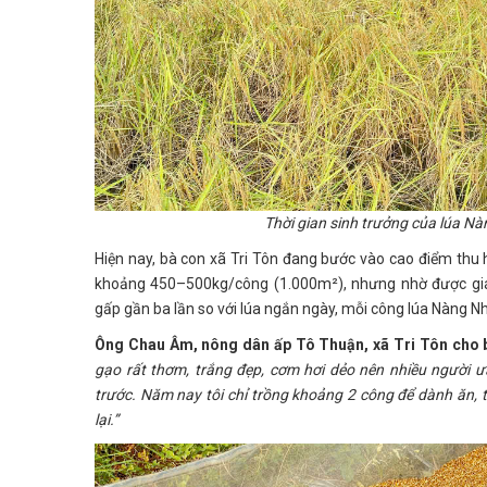
Thời gian sinh trưởng của lúa N
Hiện nay, bà con xã Tri Tôn đang bước vào cao điểm thu
khoảng 450–500kg/công (1.000m²), nhưng nhờ được giá,
gấp gần ba lần so với lúa ngắn ngày, mỗi công lúa Nàng Nh
Ông Chau Âm, nông dân ấp Tô Thuận, xã Tri Tôn cho 
gạo rất thơm, trắng đẹp, cơm hơi dẻo nên nhiều người 
trước. Năm nay tôi chỉ trồng khoảng 2 công để dành ăn, 
lại.”