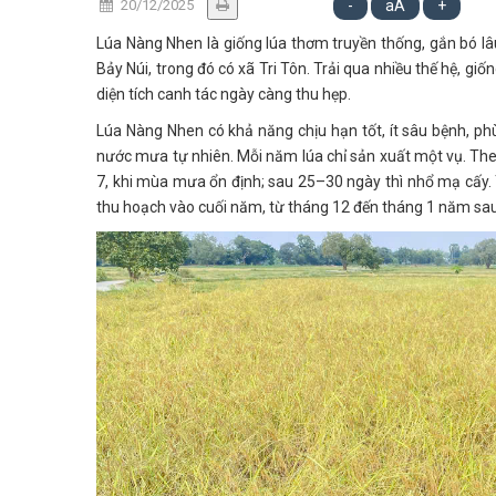
20/12/2025
-
aA
+
Lúa Nàng Nhen là giống lúa thơm truyền thống, gắn bó l
Bảy Núi, trong đó có xã Tri Tôn. Trải qua nhiều thế hệ, gi
diện tích canh tác ngày càng thu hẹp.
Lúa Nàng Nhen có khả năng chịu hạn tốt, ít sâu bệnh, ph
nước mưa tự nhiên. Mỗi năm lúa chỉ sản xuất một vụ. T
7, khi mùa mưa ổn định; sau 25–30 ngày thì nhổ mạ cấy. 
thu hoạch vào cuối năm, từ tháng 12 đến tháng 1 năm sau