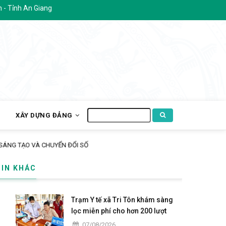
Giang
Tìm
H
XÂY DỰNG ĐẢNG
kiếm
ÁNG TẠO VÀ CHUYỂN ĐỔI SỐ
TIN KHÁC
Trạm Y tế xã Tri Tôn khám sàng
lọc miễn phí cho hơn 200 lượt
người dân ấp Tô Thuận.
07/08/2026