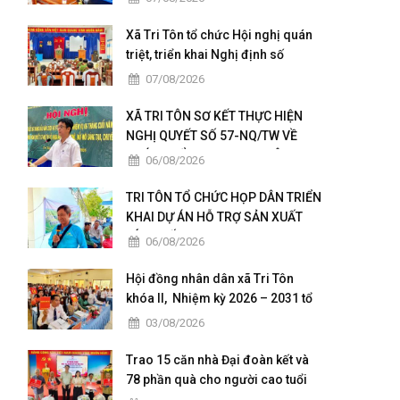
Xã Tri Tôn tổ chức Hội nghị quán
triệt, triển khai Nghị định số
236/2026/NĐ-CP và Nghị định số
07/08/2026
241/2026/NĐ-CP của Chính phủ.
XÃ TRI TÔN SƠ KẾT THỰC HIỆN
NGHỊ QUYẾT SỐ 57-NQ/TW VỀ
PHÁT TRIỂN KHOA HỌC, CÔNG
06/08/2026
NGHỆ, ĐỔI MỚI SÁNG TẠO VÀ
CHUYỂN ĐỔI SỐ
TRI TÔN TỔ CHỨC HỌP DÂN TRIỂN
KHAI DỰ ÁN HỖ TRỢ SẢN XUẤT
LÚA CHẤT LƯỢNG CAO THEO
06/08/2026
HƯỚNG HỮU CƠ VÀ PHÁT THẢI
THẤP
Hội đồng nhân dân xã Tri Tôn
khóa II, Nhiệm kỳ 2026 – 2031 tổ
chức kỳ họp thứ 4 giữa năm 2026
03/08/2026
Trao 15 căn nhà Đại đoàn kết và
78 phần quà cho người cao tuổi
có hoàn cảnh đặc biệt khó khăn