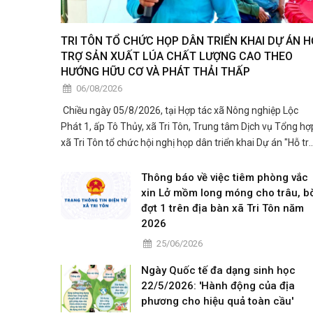
TRI TÔN TỔ CHỨC HỌP DÂN TRIỂN KHAI DỰ ÁN H
TRỢ SẢN XUẤT LÚA CHẤT LƯỢNG CAO THEO
HƯỚNG HỮU CƠ VÀ PHÁT THẢI THẤP
06/08/2026
​ Chiều ngày 05/8/2026, tại Hợp tác xã Nông nghiệp Lộc
Phát 1, ấp Tô Thủy, xã Tri Tôn, Trung tâm Dịch vụ Tổng hợ
xã Tri Tôn tổ chức hội nghị họp dân triển khai Dự án "Hỗ tr
sản xuất lúa chất lượng cao theo hướng hữu cơ và phát
thải thấp phục vụ Đề án phát triển bền vữ
Thông báo về việc tiêm phòng vắc
xin Lở mồm long móng cho trâu, b
đợt 1 trên địa bàn xã Tri Tôn năm
2026
25/06/2026
Ngày Quốc tế đa dạng sinh học
22/5/2026: 'Hành động của địa
phương cho hiệu quả toàn cầu'