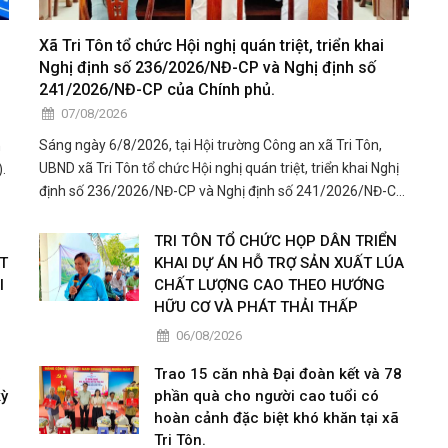
Xã Tri Tôn tổ chức Hội nghị quán triệt, triển khai
Nghị định số 236/2026/NĐ-CP và Nghị định số
241/2026/NĐ-CP của Chính phủ.
07/08/2026
Sáng ngày 6/8/2026, tại Hội trường Công an xã Tri Tôn,
n
UBND xã Tri Tôn tổ chức Hội nghị quán triệt, triển khai Nghị
.
định số 236/2026/NĐ-CP và Nghị định số 241/2026/NĐ-CP
của Chính phủ đến cán bộ, công chức, viên chức, lãnh đạo
các cơ quan, đơn vị trên địa bàn xã.
TRI TÔN TỔ CHỨC HỌP DÂN TRIỂN
T
KHAI DỰ ÁN HỖ TRỢ SẢN XUẤT LÚA
I
CHẤT LƯỢNG CAO THEO HƯỚNG
HỮU CƠ VÀ PHÁT THẢI THẤP
06/08/2026
a
Trao 15 căn nhà Đại đoàn kết và 78
kỳ
phần quà cho người cao tuổi có
hoàn cảnh đặc biệt khó khăn tại xã
Tri Tôn.