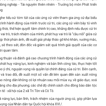
ông nghiệp - Tài nguyên thiên nhiên - Trưởng bộ môn Phát triển
ng.
nghe tiểu sử tóm tắt của các ứng cử viên tham gia ứng cử đại biểu
rình hành động của mình trước cử tri, các ứng cử viên bày tỏ vinh
 thời, thể hiện quyết tâm chính trị cao, khẳng định nếu được cử tri
vai trò, trách nhiệm của mình; phát huy vai trò là “cầu nối” giữa cử
kịp thời phản ánh, đề xuất giải pháp tháo gỡ khó khăn, vướng mắc,
t, sẽ theo sát, đôn đốc và giám sát quá trình giải quyết của các cơ
tri quan tâm.
đồng thuận và đánh giá cao chương trình hành động của các ứng cử
phát huy năng lực, kinh nghiệm và bản lĩnh công tác, thực hiện tốt
o ý chí, nguyện vọng và quyền lợi chính đáng của cử tri. Bên cạnh,
 và trao đổi, đề xuất một số vấn đề liên quan đến sản xuất nông
cao nông dân không có lợi nhuận sau mỗi mùa vụ; về giáo dục; xoá
 tầng cho địa phương; các chế độ chính sách cho đồng bào dân tộc
tế - xã hội của 2 xã Tri Tôn và Cô Tô.
giá năng lực, bản lĩnh, trách nhiệm của người ứng cử, góp phần lựa
vọng của Nhân dân tại Quốc hội khóa XVI./.