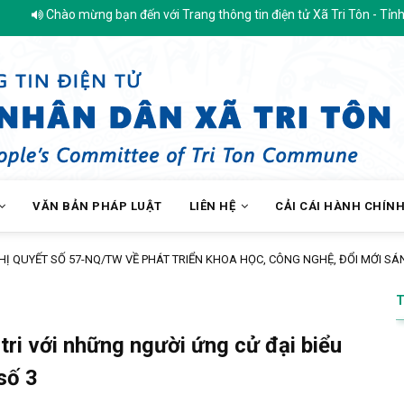
ng bạn đến với Trang thông tin điện tử Xã Tri Tôn - Tỉnh An Giang
VĂN BẢN PHÁP LUẬT
LIÊN HỆ
CẢI CÁI HÀNH CHÍN
Trạm Y tế xã Tri Tôn khám sàng lọc miễn phí 
 tri với những người ứng cử đại biểu
số 3