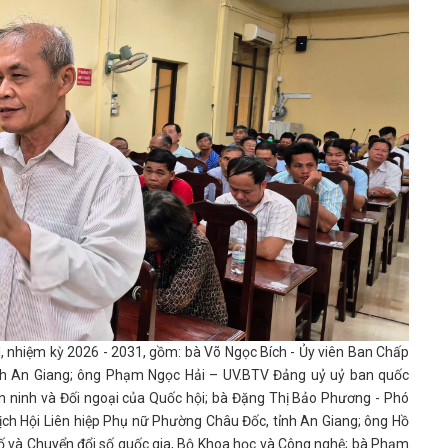
I, nhiệm kỳ 2026 - 2031, gồm: bà Võ Ngọc Bích - Ủy viên Ban Chấp
h An Giang; ông Phạm Ngọc Hải – UV.BTV Đảng uỷ uỷ ban quốc
n ninh và Đối ngoại của Quốc hội; bà Đặng Thị Bảo Phương - Phó
ch Hội Liên hiệp Phụ nữ Phường Châu Đốc, tỉnh An Giang; ông Hồ
số và Chuyển đổi số quốc gia, Bộ Khoa học và Công nghệ; bà Phạm