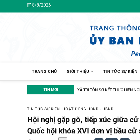
Skip
8/8/2026
Chào mừ
to
main
content
MAIN
NAVIGATION
TRANG CHỦ
GIỚI THIỆU
TIN TỨC SỰ KIỆN
G NGHỆ, ĐỔI MỚI SÁNG TẠO VÀ CHUYỂN ĐỔI SỐ
TIN MỚI
TIN TỨC SỰ KIỆN
HOẠT ĐỘNG HĐND - UBND
Hội nghị gặp gỡ, tiếp xúc giữa cử
Quốc hội khóa XVI đơn vị bầu cử 