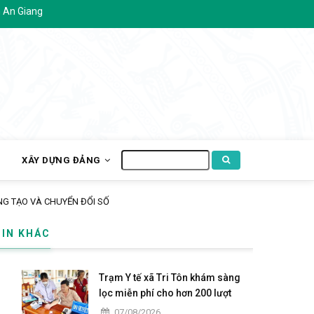
Tìm
H
XÂY DỰNG ĐẢNG
kiếm
cho hơn 200 lượt người dân ấp Tô Thuận.
TIN KHÁC
Trạm Y tế xã Tri Tôn khám sàng
lọc miễn phí cho hơn 200 lượt
người dân ấp Tô Thuận.
07/08/2026