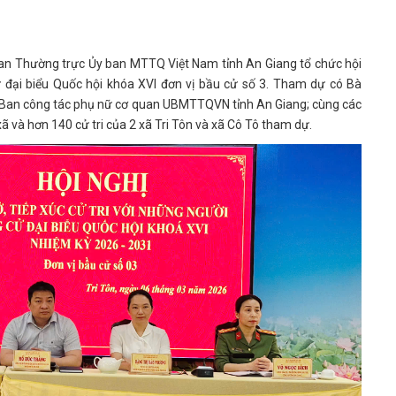
Ban Thường trực Ủy ban MTTQ Việt Nam tỉnh An Giang tổ chức hội
cử đại biểu Quốc hội khóa XVI đơn vị bầu cử số 3. Tham dự có Bà
g Ban công tác phụ nữ cơ quan UBMTTQVN tỉnh An Giang; cùng các
à hơn 140 cử tri của 2 xã Tri Tôn và xã Cô Tô tham dự.