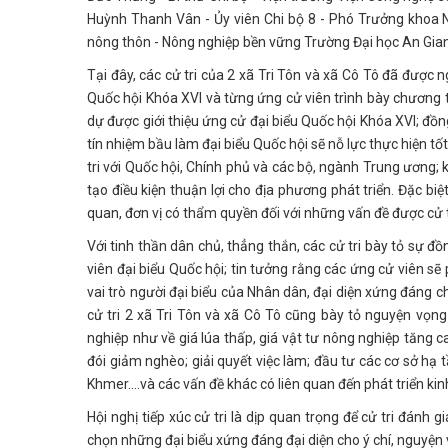
Huỳnh Thanh Vân - Ủy viên Chi bộ 8 - Phó Trưởng khoa N
nông thôn - Nông nghiệp bền vững Trường Đại học An Gia
Tại đây, các cử tri của 2 xã Tri Tôn và xã Cô Tô đã được 
Quốc hội Khóa XVI và từng ứng cử viên trình bày chương t
dự được giới thiệu ứng cử đại biểu Quốc hội Khóa XVI; đồng
tín nhiệm bầu làm đại biểu Quốc hội sẽ nỗ lực thực hiện tốt 
tri với Quốc hội, Chính phủ và các bộ, ngành Trung ương; 
tạo điều kiện thuận lợi cho địa phương phát triển. Đặc biệ
quan, đơn vị có thẩm quyền đối với những vấn đề được cử 
Với tinh thần dân chủ, thẳng thắn, các cử tri bày tỏ sự 
viên đại biểu Quốc hội; tin tưởng rằng các ứng cử viên sẽ 
vai trò người đại biểu của Nhân dân, đại diện xứng đáng ch
cử tri 2 xã Tri Tôn và xã Cô Tô cũng bày tỏ nguyện vọng
nghiệp như về giá lúa thấp, giá vật tư nông nghiệp tăng 
đói giảm nghèo; giải quyết việc làm; đầu tư các cơ sở hạ
Khmer….và các vấn đề khác có liên quan đến phát triển kinh 
Hội nghị tiếp xúc cử tri là dịp quan trọng để cử tri đánh 
chọn những đại biểu xứng đáng đại diện cho ý chí, nguyện 