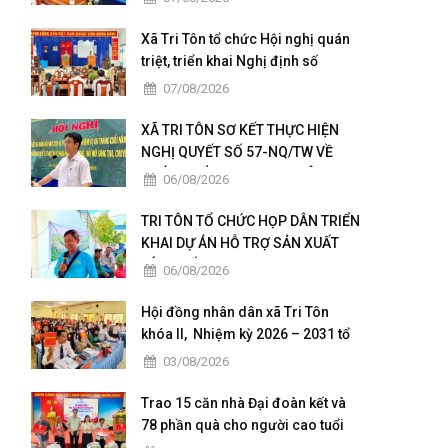
Xã Tri Tôn tổ chức Hội nghị quán
triệt, triển khai Nghị định số
236/2026/NĐ-CP và Nghị định số
07/08/2026
241/2026/NĐ-CP của Chính phủ.
XÃ TRI TÔN SƠ KẾT THỰC HIỆN
NGHỊ QUYẾT SỐ 57-NQ/TW VỀ
PHÁT TRIỂN KHOA HỌC, CÔNG
06/08/2026
NGHỆ, ĐỔI MỚI SÁNG TẠO VÀ
CHUYỂN ĐỔI SỐ
TRI TÔN TỔ CHỨC HỌP DÂN TRIỂN
KHAI DỰ ÁN HỖ TRỢ SẢN XUẤT
LÚA CHẤT LƯỢNG CAO THEO
06/08/2026
HƯỚNG HỮU CƠ VÀ PHÁT THẢI
THẤP
Hội đồng nhân dân xã Tri Tôn
khóa II, Nhiệm kỳ 2026 – 2031 tổ
chức kỳ họp thứ 4 giữa năm 2026
03/08/2026
Trao 15 căn nhà Đại đoàn kết và
78 phần quà cho người cao tuổi
có hoàn cảnh đặc biệt khó khăn