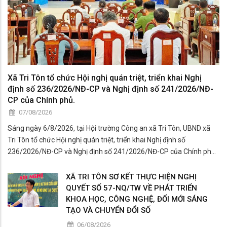
Xã Tri Tôn tổ chức Hội nghị quán triệt, triển khai Nghị
định số 236/2026/NĐ-CP và Nghị định số 241/2026/NĐ-
CP của Chính phủ.
07/08/2026
Sáng ngày 6/8/2026, tại Hội trường Công an xã Tri Tôn, UBND xã
Tri Tôn tổ chức Hội nghị quán triệt, triển khai Nghị định số
236/2026/NĐ-CP và Nghị định số 241/2026/NĐ-CP của Chính phủ
đến cán bộ, công chức, viên chức, lãnh đạo các cơ quan, đơn vị trên
địa bàn xã.
XÃ TRI TÔN SƠ KẾT THỰC HIỆN NGHỊ
QUYẾT SỐ 57-NQ/TW VỀ PHÁT TRIỂN
KHOA HỌC, CÔNG NGHỆ, ĐỔI MỚI SÁNG
TẠO VÀ CHUYỂN ĐỔI SỐ
06/08/2026