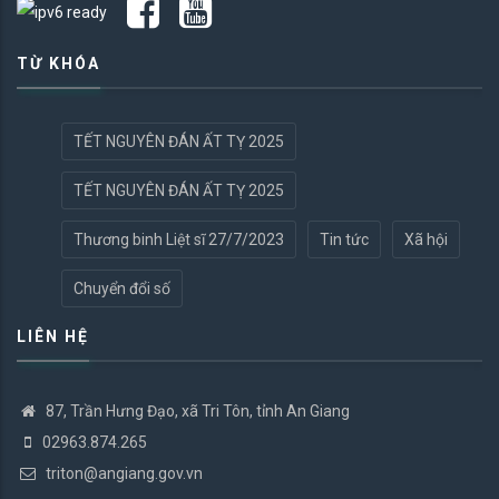
TỪ KHÓA
TẾT NGUYÊN ĐÁN ẤT TỴ 2025
TẾT NGUYÊN ĐÁN ẤT TỴ 2025
Thương binh Liệt sĩ 27/7/2023
Tin tức
Xã hội
Chuyển đổi số
LIÊN HỆ
87, Trần Hưng Đạo, xã Tri Tôn, tỉnh An Giang
02963.874.265
triton@angiang.gov.vn