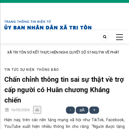
Skip
to
main
content
ÔN SƠ KẾT THỰC HIỆN NGHỊ QUYẾT SỐ 57-NQ/TW VỀ PHÁT
Trạm Y tế xã T
OA HỌC, CÔNG NGHỆ, ĐỔI MỚI SÁNG TẠO VÀ CHUYỂN ĐỔI
ấp Tô Thuận.
TIN TỨC SỰ KIỆN
THÔNG BÁO
Chấn chỉnh thông tin sai sự thật về trợ
cấp người có Huân chương Kháng
chiến
16/05/2026
-
aA
+
Hiện nay, trên các nền tảng mạng xã hội như TikTok, Facebook,
YouTube xuất hiện nhiều thông tin cho rằng: “Người được tặng