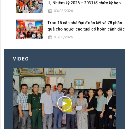
II, Nhiệm kỳ 2026 – 2031 tổ chức kỳ họp
thứ 4 giữa năm 2026
03/08/2026
Trao 15 căn nhà Đại đoàn kết và 78 phần
quà cho người cao tuổi có hoàn cảnh đặc
biệt khó khăn tại xã Tri Tôn.
01/08/2026
VIDEO