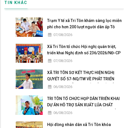
TIN KHÁC
Trạm Y tế xã Tri Tôn khám sàng lọc miễn
phí cho hơn 200 lượt người dân ấp Tô
Thuận.
07/08/2026
Xã Tri Tôn tổ chức Hội nghị quán triệt,
triển khai Nghị định số 236/2026/NĐ-CP
và Nghị định số 241/2026/NĐ-CP của
07/08/2026
Chính phủ.
XÃ TRI TÔN SƠ KẾT THỰC HIỆN NGHỊ
QUYẾT SỐ 57-NQ/TW VỀ PHÁT TRIỂN
KHOA HỌC, CÔNG NGHỆ, ĐỔI MỚI SÁNG
06/08/2026
TẠO VÀ CHUYỂN ĐỔI SỐ
TRI TÔN TỔ CHỨC HỌP DÂN TRIỂN KHAI
DỰ ÁN HỖ TRỢ SẢN XUẤT LÚA CHẤT
LƯỢNG CAO THEO HƯỚNG HỮU CƠ VÀ
06/08/2026
PHÁT THẢI THẤP
Hội đồng nhân dân xã Tri Tôn khóa