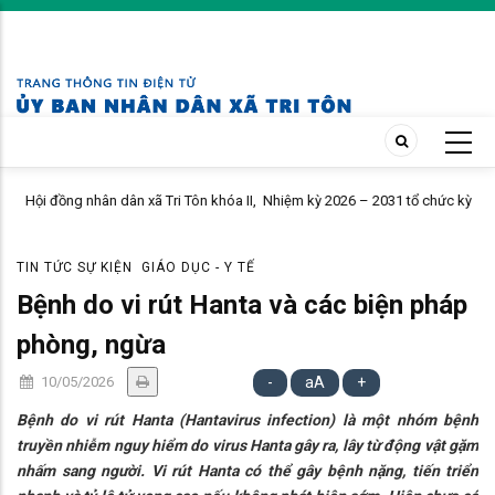
Skip
to
main
content
 2026 – 2031 tổ chức kỳ
XÃ TRI TÔN SƠ KẾT THỰC HIỆN NGHỊ QUYẾT SỐ 57-
TRIỂN KHOA HỌC, CÔNG NGHỆ, ĐỔI MỚI SÁNG TẠO
SỐ
TIN TỨC SỰ KIỆN
GIÁO DỤC - Y TẾ
Bệnh do vi rút Hanta và các biện pháp
phòng, ngừa
10/05/2026
-
aA
+
Bệnh do vi rút Hanta (Hantavirus infection) là một nhóm bệnh
truyền nhiễm nguy hiểm do virus Hanta gây ra, lây từ động vật gặm
nhấm sang người. Vi rút Hanta có thể gây bệnh nặng, tiến triển