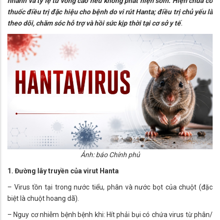
nhanh và tỷ lệ tử vong cao nếu không phát hiện sớm. Hiện chưa có
thuốc điều trị đặc hiệu cho bệnh do vi rút Hanta; điều trị chủ yếu là
theo dõi, chăm sóc hỗ trợ và hồi sức kịp thời tại cơ sở y tế
.
Ảnh: báo Chính phủ
1. Đường lây truyền của virut Hanta
– Virus tồn tại trong nước tiểu, phân và nước bọt của chuột (đặc
biệt là chuột hoang dã).
– Nguy cơ nhiễm bệnh bệnh khi: Hít phải bụi có chứa virus từ phân/