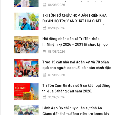
KHOA HỌC, CÔNG NGHỆ, ĐỔI MỚI SÁNG
06/08/2026
TẠO VÀ CHUYỂN ĐỔI SỐ
TRI TÔN TỔ CHỨC HỌP DÂN TRIỂN KHAI
DỰ ÁN HỖ TRỢ SẢN XUẤT LÚA CHẤT
LƯỢNG CAO THEO HƯỚNG HỮU CƠ VÀ
06/08/2026
PHÁT THẢI THẤP
Hội đồng nhân dân xã Tri Tôn khóa
II, Nhiệm kỳ 2026 – 2031 tổ chức kỳ họp
thứ 4 giữa năm 2026
03/08/2026
Trao 15 căn nhà Đại đoàn kết và 78 phần
quà cho người cao tuổi có hoàn cảnh đặc
biệt khó khăn tại xã Tri Tôn.
01/08/2026
Tri Tôn Cụm thi đua số 8 sơ kết hoạt động
thi đua 6 tháng đầu năm 2026.
31/07/2026
Lãnh đạo Bộ chỉ huy quân sự tỉnh An
Giang đến thăm, động viên lực lượng lấy