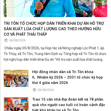
TRI TÔN TỔ CHỨC HỌP DÂN TRIỂN KHAI DỰ ÁN HỖ TRỢ
SẢN XUẤT LÚA CHẤT LƯỢNG CAO THEO HƯỚNG HỮU
CƠ VÀ PHÁT THẢI THẤP
06/08/2026
​ Chiều ngày 05/8/2026, tại Hợp tác xã Nông nghiệp Lộc Phát 1, ấp
Tô Thủy, xã Tri Tôn, Trung tâm Dịch vụ Tổng hợp xã Tri Tôn tổ chức
hội nghị họp dân triển khai Dự án "Hỗ trợ sản xuất lúa chất lượng
cao theo hướng hữu cơ và phát thải thấp phục vụ Đề án phát triển
bền vữ
Hội đồng nhân dân xã Tri Tôn khóa
II, Nhiệm kỳ 2026 – 2031 tổ chức kỳ họp
thứ 4 giữa năm 2026
03/08/2026
Trao 15 căn nhà Đại đoàn kết và 78 phần
quà cho người cao tuổi có hoàn cảnh đặc
biệt khó khăn tại xã Tri Tôn.