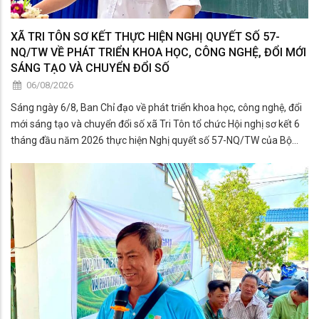
XÃ TRI TÔN SƠ KẾT THỰC HIỆN NGHỊ QUYẾT SỐ 57-
NQ/TW VỀ PHÁT TRIỂN KHOA HỌC, CÔNG NGHỆ, ĐỔI MỚI
SÁNG TẠO VÀ CHUYỂN ĐỔI SỐ
06/08/2026
Sáng ngày 6/8, Ban Chỉ đạo về phát triển khoa học, công nghệ, đổi
mới sáng tạo và chuyển đổi số xã Tri Tôn tổ chức Hội nghị sơ kết 6
tháng đầu năm 2026 thực hiện Nghị quyết số 57-NQ/TW của Bộ
Chính trị về phát triển khoa học, công nghệ, đổi mới sáng tạo và
chuyển đổi số