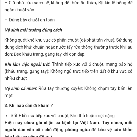
– Giữ nhà cửa sạch sẽ, không để thức ăn thừa; Bịt kín lỗ hổng để
ngăn chuột vào
– Dùng bẫy chuột an toàn
Vệ sinh môi trường đúng cách
Không quét khô khu vực có phân chuột (dễ phát tán virus); Sử dụng
dung dịch khử khuẩn hoặc nước tẩy rửa thông thường trước khi lau
dọn; Đeo khẩu trang, găng tay khi dọn dẹp.
Khi làm việc ngoài trời
:
Tránh tiếp xúc với ổ chuột, mang bảo hộ
(khẩu trang, găng tay); Không ngủ trực tiếp trên đất ở khu vực có
nhiều chuột
Vệ sinh cá nhân
:
Rửa tay thường xuyên; Không chạm tay bẩn lên
mặt
3. Khi nào cần đi khám ?
Sốt + tiền sử tiếp xúc với chuột; Khó thở hoặc mệt nặng
Hiện nay chưa ghi nhận ca bệnh tại Việt Nam. Tuy nhiên, mỗi
người dân vẫn cần chủ động phòng ngừa để bảo vệ sức khỏe
bản thân và cộng đồng./.